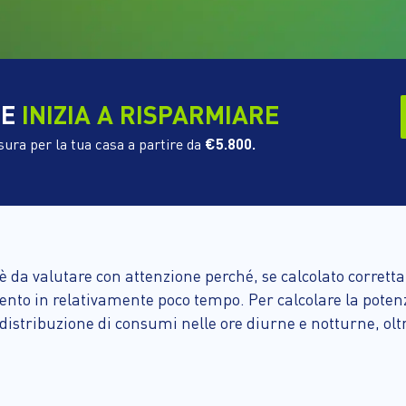
 E
INIZIA A RISPARMIARE
sura per la tua casa a partire da
€5.800.
è da valutare con attenzione perché, se calcolato corret
mento in relativamente poco tempo. Per calcolare la poten
distribuzione di consumi nelle ore diurne e notturne, oltr