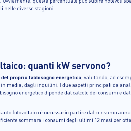
. Ovviamente, questa percentuale può subire notevoli sbal
li nelle diverse stagioni.
ltaico: quanti kW servono?
i del proprio fabbisogno energetico
, valutando, ad esem
n media, dagli inquilini. I due aspetti principali da anal
bbisogno energetico dipende dal calcolo dei consumi e dall
anto fotovoltaico è necessario partire dal consumo annuo
sufficiente sommare i consumi degli ultimi 12 mesi per ot