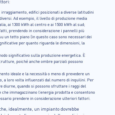
tori:
irraggiamento, edifici posizionati a diverse latitudini
 diversi. Ad esempio, il livello di produzione media
alia, ai 1300 kWh al centro e ai 1500 kWh al sud;
nfatti, prendendo in considerazione i pannelli più
u un tetto piano (in questo caso sono necessari dei
ignificative per quanto riguarda le dimensioni, la
 modo significativo sulla produzione energetica. È
 strutture, poiché anche ombre parziali possono
amento ideale e la necessità o meno di prevedere un
 a loro volta influenzati dal numero di inquilini. Per
re diurne, quando si possono sfruttare i raggi del
erie che immagazzinano l’energia prodotta e consentono
sario prendere in considerazione ulteriori fattori.
 che, idealmente, un impianto dovrebbe