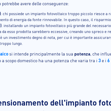
o potrebbe avere delle conseguenze:
)
: chi possiede un impianto fotovoltaico troppo piccolo riesce a
ento di energia da fonte rinnovabile. In questo caso, il risparmio
)
: installando un impianto fotovoltaico più grande del necessari
gia da esso prodotta sarebbero eccessive, creando uno spreco e re
è un investimento degno di nota, per cui è importante assicurars
 troppo lungo.
taico
si intende principalmente la sua
potenza
, che infl
3
6
o a scopo domestico ha una potenza che varia tra i
e i
ensionamento dell'impianto fot