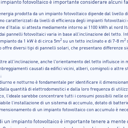
mpianto fotovoltaico è importante considerare alcuni fat
energia prodotta da un impianto fotovoltaico dipende dal livello di 
o caratterizzati da livelli di efficienza degli impianti fotovoltaici
ne d’Italia: si attesta mediamente intorno ai 1100 kWh al nord It
dai pannelli fotovoltaici varia in base all’inclinazione del tetto. I
2
2
impianto da 1 kW è di circa 5m
su un tetto inclinato e di 7-8 m
s
o offre diversi tipi di pannelli solari, che presentano differenze s
oltre all'inclinazione, anche l'orientamento del tetto influisce in
mbreggiamenti causati da edifici vicini, alberi, comignoli o altre
;
o diurno e notturno è fondamentale per identificare il dimension
a quantità di elettrodomestici e dalla loro frequenza di utilizzo,
ico, l’ideale sarebbe concentrare tutti i consumi possibili nelle o
liabile l’installazione di un sistema di accumulo, dotato di batt
imensionamento di un impianto fotovoltaico con accumulo è neces
 di un impianto fotovoltaico è importante tenere a mente