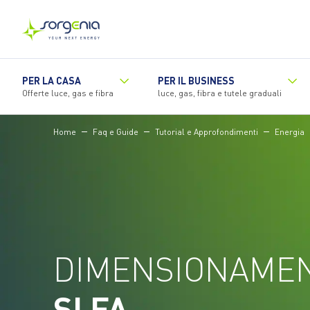
Vai
al
contenuto
principale
PER LA CASA
PER IL BUSINESS
Offerte luce, gas e fibra
luce, gas, fibra e tutele graduali
Home
Faq e Guide
Tutorial e Approfondimenti
Energia
DIMENSIONAMEN
SI FA