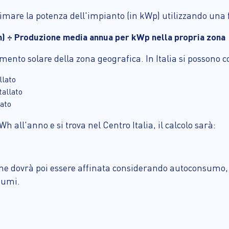
timare la potenza dell'impianto (in kWp) utilizzando una 
) ÷ Produzione media annua per kWp nella propria zona
ento solare della zona geografica. In Italia si possono co
llato
tallato
lato
all'anno e si trova nel Centro Italia, il calcolo sarà:
he dovrà poi essere affinata considerando autoconsumo, s
sumi.