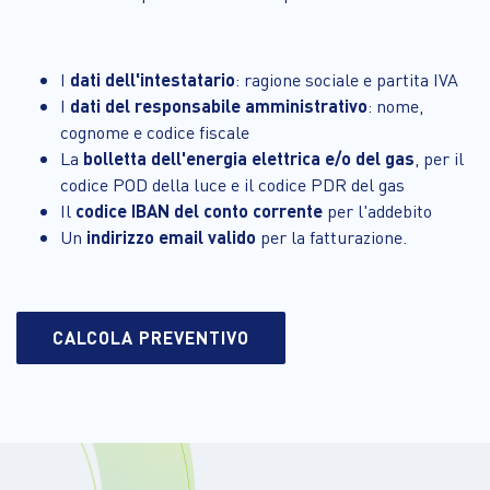
I
dati dell'intestatario
: ragione sociale e partita IVA
I
dati del responsabile amministrativo
: nome,
cognome e codice fiscale
La
bolletta dell'energia elettrica e/o del gas
, per il
codice POD della luce e il codice PDR del gas
Il
codice IBAN del conto corrente
per l'addebito
Un
indirizzo email valido
per la fatturazione.
CALCOLA PREVENTIVO