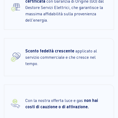
certificata
con Garanzia di Origine (GO) dal
Gestore Servizi Elettrici, che garantisce la
massima affidabilità sulla provenienza
dell'energia.
Sconto fedeltà crescente
applicato al
servizio commerciale e che cresce nel
tempo.
Con la nostra offerta luce e gas
non hai
costi di cauzione o di attivazione.