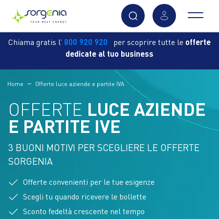
Vai
Chiama gratis l’
800 920 920
per scoprire tutte le
offerte
al
dedicate al tuo business
contenuto
principale
Home
Offerte luce aziende e partite IVA
OFFERTE
LUCE AZIENDE
E PARTITE IVE
3 BUONI MOTIVI PER SCEGLIERE LE OFFERTE
SORGENIA
Offerte convenienti per le tue esigenze
Scegli tu quando ricevere le bollette
Sconto fedeltà crescente nel tempo