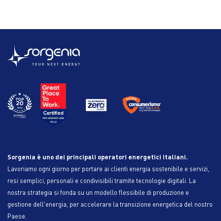
Sorgenia è uno dei principali operatori energetici italiani.
Lavoriamo ogni giorno per portare ai clienti energia sostenibile e servizi,
resi semplici, personali e condivisibili tramite tecnologie digitali. La
nostra strategia si fonda su un modello flessibile di produzione e
gestione dell'energia, per accelerare la transizione energetica del nostro
Paese.