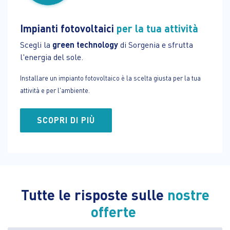
Impianti fotovoltaici
per la tua attività
Scegli la
green technology
di Sorgenia e sfrutta
l'energia del sole.
Installare un impianto fotovoltaico è la scelta giusta per la tua
attività e per l'ambiente.
SCOPRI DI PIÙ
Tutte le risposte sulle
nostre
offerte