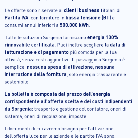
Le offerte sono riservate ai
clienti business
titolari di
Partita IVA
, con forniture in
bassa tensione (BT)
e
consumi annui inferiori a
500.000 kWh
.
Tutte le soluzioni Sorgenia forniscono
energia 100%
rinnovabile certificata
.
Puoi inoltre scegliere la
data di
fatturazione e di pagamento
più comoda per la tua
attività, senza costi aggiuntivi.
Il passaggio a Sorgenia è
semplice:
nessuna spesa di attivazione
,
nessuna
interruzione della fornitura
, solo energia trasparente e
sostenibile.
La bolletta è composta dal prezzo dell’energia
corrispondente all’offerta scelta e dei costi indipendenti
da Sorgenia:
trasporto e gestione del contatore, oneri di
sistema, oneri di regolazione, imposte.
I documenti di cui avremo bisogno per l’attivazione
dell’offerta luce per le aziende e le partite IVA sono: