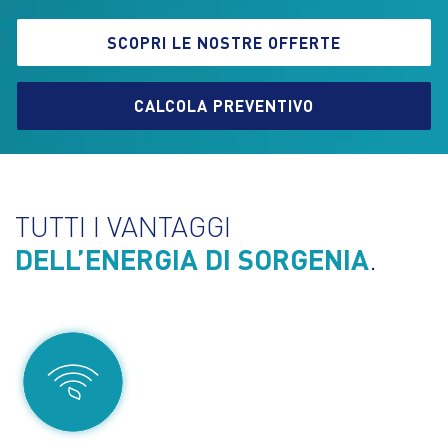
SCOPRI LE NOSTRE OFFERTE
CALCOLA PREVENTIVO
TUTTI I VANTAGGI
DELL’ENERGIA DI SORGENIA
.