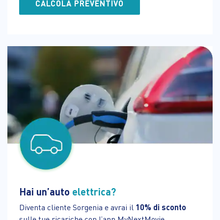
CALCOLA PREVENTIVO
Hai un’auto
elettrica?
Diventa cliente Sorgenia e avrai il
10% di sconto
sulle tue ricariche con l’app MyNextMovie.