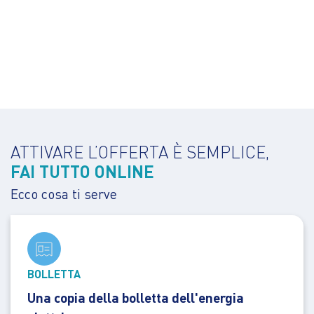
ATTIVARE L’OFFERTA È SEMPLICE,
FAI TUTTO ONLINE
Ecco cosa ti serve
BOLLETTA
Una copia della bolletta dell'energia