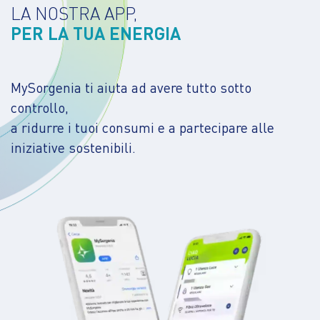
LA NOSTRA APP,
PER LA TUA ENERGIA
MySorgenia ti aiuta ad avere tutto sotto
controllo,
a ridurre i tuoi consumi e a partecipare alle
iniziative sostenibili.