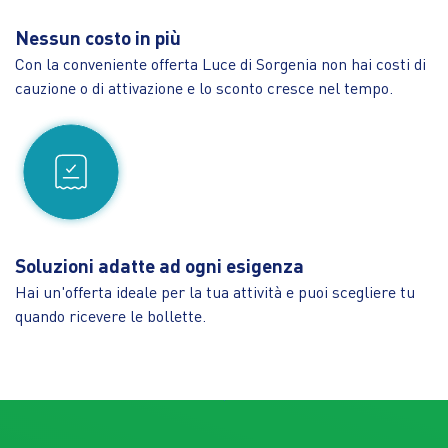
Nessun costo in più
Con la conveniente offerta Luce di Sorgenia non hai costi di
cauzione o di attivazione e lo sconto cresce nel tempo.
Soluzioni adatte ad ogni esigenza
Hai un'offerta ideale per la tua attività e puoi scegliere tu
quando ricevere le bollette.