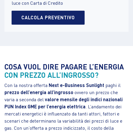
luce con Carta di Credito
CALCOLA PREVENTIVO
COSA VUOL DIRE PAGARE L’ENERGIA
CON PREZZO ALL’INGROSSO?
Con la nostra offerta
Next e-Business Sunlight
paghi il
prezzo dell’energia all’ingrosso
ovvero un prezzo che
varia a seconda del
valore mensile degli indici nazionali
PUN Index GME per l’energia elettrica
. L’andamento dei
mercati energetici è influenzato da tanti attori, fattori e
scenari che determinano la variabilità dei prezzi di luce e
gas. Con un’offerta a prezzo indicizzato, il costo della