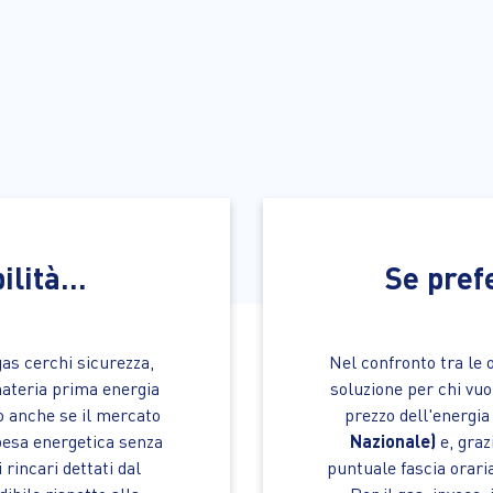
ilità...
Se pref
gas cerchi sicurezza,
Nel confronto tra le 
materia prima energia
soluzione per chi vuol
so anche se il mercato
prezzo dell'energi
spesa energetica senza
Nazionale)
e, graz
rincari dettati dal
puntuale fascia orari