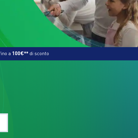
fino a
100€**
di sconto