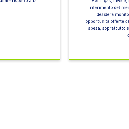
ibile rispetto alla
Per il gas, invece, 
riferimento del merc
desidera monitor
opportunità offerte da
spesa, soprattutto s