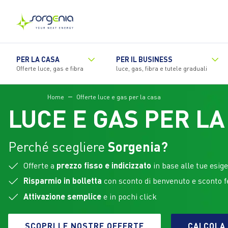
Vai
al
contenuto
principale
PER LA CASA
PER IL BUSINESS
Offerte luce, gas e fibra
luce, gas, fibra e tutele graduali
Home
Offerte luce e gas per la casa
LUCE E GAS PER L
Perché scegliere
Sorgenia?
Offerte a
prezzo fisso e indicizzato
in base alle tue esig
Risparmio in bolletta
con sconto di benvenuto e sconto 
Attivazione semplice
e
in pochi click
SCOPRI LE NOSTRE OFFERTE
CALCOLA