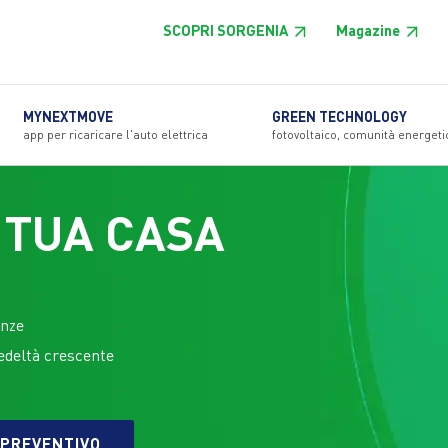
SCOPRI SORGENIA
Magazine
MYNEXTMOVE
GREEN TECHNOLOGY
app per ricaricare l'auto elettrica
fotovoltaico, comunità energeti
A TUA CASA
enze
fedeltà crescente
 PREVENTIVO