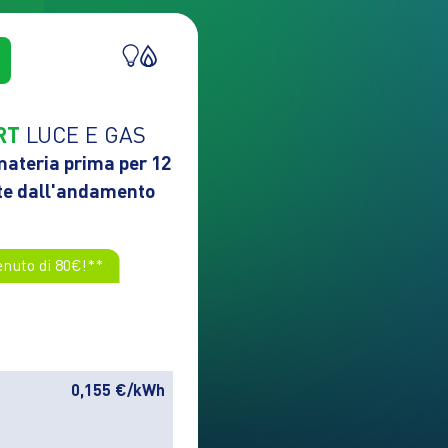
RT
LUCE E GAS
 materia prima per 12
te dall'andamento
enuto di 80€!**
0,155 €/kWh