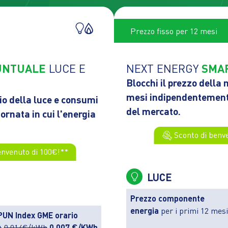
Prezzo fisso per 12 mesi
UNTUALE
LUCE E
NEXT ENERGY
SMA
Blocchi il prezzo della
mesi indipendentemen
rio della luce e consumi
del mercato.
ornata in cui l'energia
Sconto di benv
envenuto di 100€!**
LUCE
Prezzo componente
energia
per i primi 12 mesi
PUN Index GME orario
+
0.014€/kWh
0.007 €/KWh
.