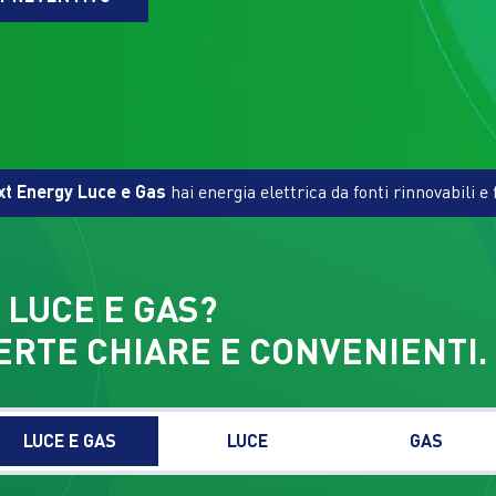
xt Energy Luce e Gas
hai energia elettrica da fonti rinnovabili e 
 LUCE E GAS?
RTE CHIARE E CONVENIENTI.
LUCE E GAS
LUCE
GAS