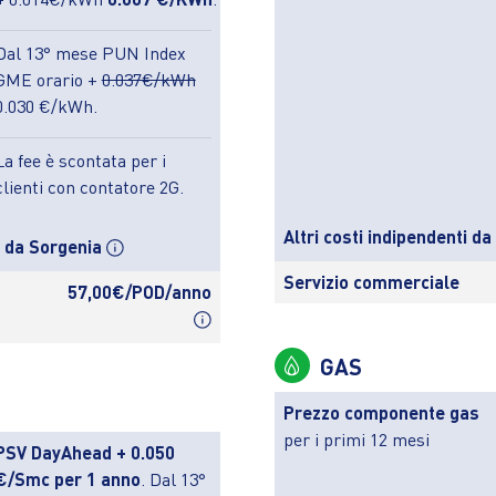
Dal 13° mese PUN Index
GME orario +
0.037€/kWh
0.030 €/kWh.
La fee è scontata per i
clienti con contatore 2G.
Altri costi indipendenti d
i da Sorgenia
Servizio commerciale
57,00€/POD/anno
GAS
Prezzo componente gas
per i primi 12 mesi
PSV DayAhead + 0.050
€/Smc per 1 anno
. Dal 13°