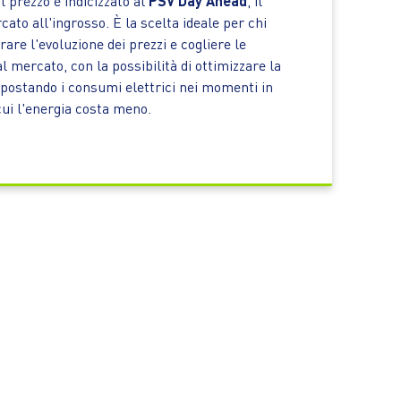
il prezzo è indicizzato al
PSV Day Ahead
, il
ato all'ingrosso. È la scelta ideale per chi
are l'evoluzione dei prezzi e cogliere le
l mercato, con la possibilità di ottimizzare la
postando i consumi elettrici nei momenti in
cui l'energia costa meno.