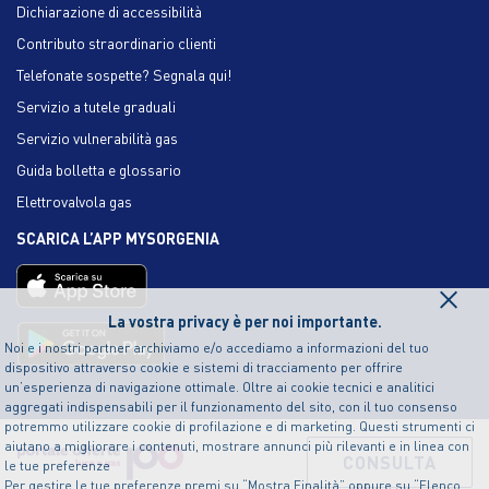
Dichiarazione di accessibilità
Contributo straordinario clienti
Telefonate sospette? Segnala qui!
Servizio a tutele graduali
Servizio vulnerabilità gas
Guida bolletta e glossario
Elettrovalvola gas
SCARICA L’APP MYSORGENIA
×
La vostra privacy è per noi importante.
Noi e i nostri partner archiviamo e/o accediamo a informazioni del tuo
dispositivo attraverso cookie e sistemi di tracciamento per offrire
un’esperienza di navigazione ottimale. Oltre ai cookie tecnici e analitici
aggregati indispensabili per il funzionamento del sito, con il tuo consenso
potremmo utilizzare cookie di profilazione e di marketing. Questi strumenti ci
aiutano a migliorare i contenuti, mostrare annunci più rilevanti e in linea con
CONSULTA
le tue preferenze
Per gestire le tue preferenze premi su “Mostra Finalità” oppure su “Elenco