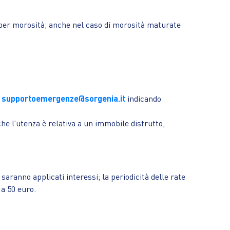
a per morosità, anche nel caso di morosità maturate
:
supportoemergenze@sorgenia.it
indicando
 che l’utenza è relativa a un immobile distrutto,
aranno applicati interessi; la periodicità delle rate
 a 50 euro.