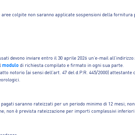
lle aree colpite non saranno applicate sospensioni della fornitur
ssati devono inviare entro il 30 aprile 2026 un’e-mail all’indirizzo
l
modulo
di richiesta compilato e firmato in ogni sua parte.
atto notorio (ai sensi dell’art. 47 del d.P.R. 445/2000) attestante
orologici.
pagati saranno rateizzati per un periodo minimo di 12 mesi; non s
e; non è prevista rateizzazione per importi complessivi inferiori
scadenze;