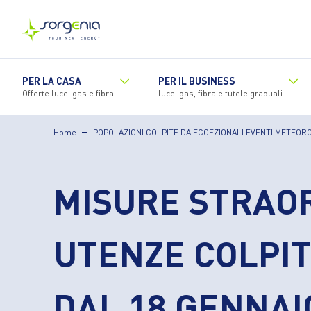
Vai
al
contenuto
principale
PER LA CASA
PER IL BUSINESS
Offerte luce, gas e fibra
luce, gas, fibra e tutele graduali
Home
POPOLAZIONI COLPITE DA ECCEZIONALI EVENTI METEOR
MISURE STRAOR
UTENZE COLPIT
DAL 18 GENNAI