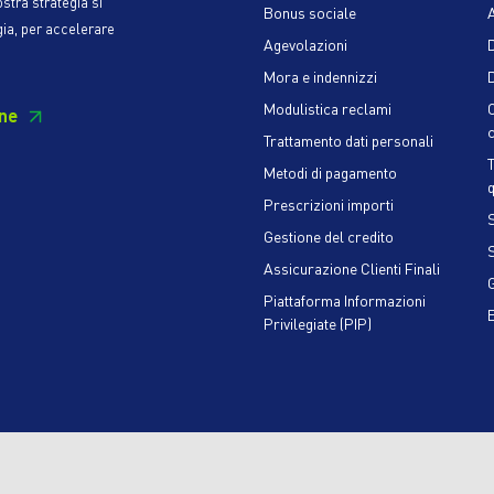
ostra strategia si
Bonus sociale
gia, per accelerare
Agevolazioni
Mora e indennizzi
D
Modulistica reclami
ne
c
Trattamento dati personali
Metodi di pagamento
q
Prescrizioni importi
S
Gestione del credito
Assicurazione Clienti Finali
Piattaforma Informazioni
Privilegiate (PIP)