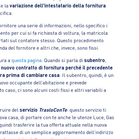
te la
variazione dell'intestatario della fornitura
cifica.
ornitore una serie di informazioni, nello specifico i
ento per cui si fa richiesta di voltura, la matricola
ortati sul contatore stesso. Questo procedimento
a del fornitore e altri che, invece, sono fissi.
tura a
questa pagina
. Quando si parla di
subentro
,
n nuovo contratto di fornitura
perché il precedente
tura prima di cambiare casa
. Il subentro, quindi, è un
uovo occupante dell’abitazione e prevede
o caso, ci sono alcuni costi fissi e altri variabili a
ruire del
servizio
TrasloConTe
: questo servizio ti
ova casa, di portare con te anche le utenze Luce, Gas
quindi trasferire la tua offerta attuale nella nuova
attasse di un semplice aggiornamento dell’indirizzo