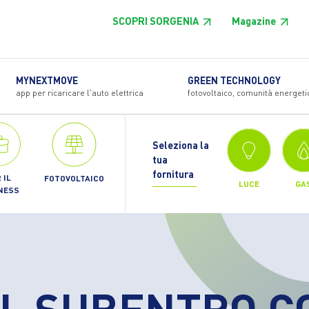
SCOPRI SORGENIA
Magazine
MYNEXTMOVE
GREEN TECHNOLOGY
app per ricaricare l'auto elettrica
fotovoltaico, comunità energeti
Seleziona la
tua
fornitura
 IL
FOTOVOLTAICO
LUCE
GA
NESS
IL SUBENTRO C