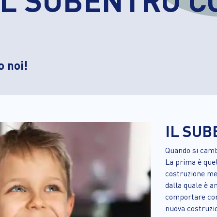
o noi!
IL SU
Quando si cambi
La prima è quel
costruzione men
dalla quale è a
comportare con 
nuova costruzi