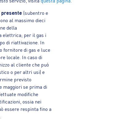
sto servizio, visita
questa pagina
.
à presente
(subentro e
gliono al massimo dieci
one della
lettrica; per il gas i
po di riattivazione.
In
lo fornitore di gas e luce
re locale. In caso di
nizzo al cliente che può
ico o per altri usi) e
termine previsto
re maggiori se prima di
ffettuate modifiche
ificazioni, ossia nei
ò essere respinta fino a
e.