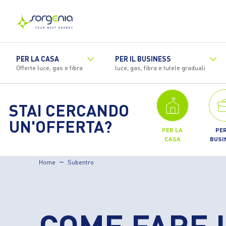
Vai
al
contenuto
principale
PER LA CASA
PER IL BUSINESS
Offerte luce, gas e fibra
luce, gas, fibra e tutele graduali
STAI CERCANDO
UN'OFFERTA?
PER LA
PER
CASA
BUSI
Home
Subentro
COME FARE 