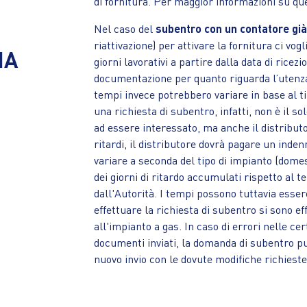
di fornitura. Per maggior informazioni su que
Nel caso del
subentro con un contatore gi
riattivazione) per attivare la fornitura ci vo
IA
giorni lavorativi a partire dalla data di ricezi
documentazione per quanto riguarda l’utenza e
tempi invece potrebbero variare in base al ti
una richiesta di subentro, infatti, non è il so
ad essere interessato, ma anche il distributo
ritardi, il distributore dovrà pagare un inden
variare a seconda del tipo di impianto (domest
dei giorni di ritardo accumulati rispetto al 
dall'Autorità. I tempi possono tuttavia esse
effettuare la richiesta di subentro si sono e
all'impianto a gas. In caso di errori nelle cert
documenti inviati, la domanda di subentro pu
nuovo invio con le dovute modifiche richiest