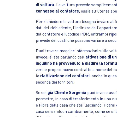
di voltura
. La voltura prevede semplicemen
connesso al contatore
, ossia all'utenza spe
Per richiedere la voltura bisogna inviare al f
dati del richiedente, l'indirizzo dell'appartam
del contatore e il codice PDR, entrambi rip
prevede dei costi che possono variare a second
Puoi trovare maggior informazioni sulla vol
invece, si sta parlando dell'
attivazione di u
inquilino ha provveduto a disdire la forni
vero e proprio nuovo contratto a nome del n
la
riattivazione dei contatori
: anche in quest
seconda dei fornitori.
Se sei
già Cliente Sorgenia
puoi invece usuf
permette, in caso di trasferimento in una nu
e Fibra della casa che stai lasciando. Potrai 
casa senza alcun cambiamento, come se si tr