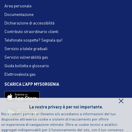
Area personale
Documentazione
Dichiarazione di accessibilità
Contributo straordinario clienti
Telefonate sospette? Segnala qui!
Servizio a tutele graduali
Servizio vulnerabilità gas
Guida bolletta e glossario
Elettrovalvola gas
SCARICA L’APP MYSORGENIA
×
La vostra privacy è per noi importante.
Noi e i nostri partner archiviamo e/o accediamo a informazioni del tuo
dispositivo attraverso cookie e sistemi di tracciamento per offrire
un’esperienza di navigazione ottimale. Oltre ai cookie tecnici e analitici
aggregati indispensabili per il funzionamento del sito, con il tuo consenso