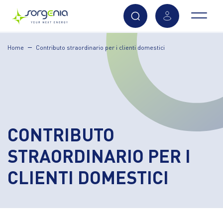
Vai
Home
Contributo straordinario per i clienti domestici
al
contenuto
principale
CONTRIBUTO
STRAORDINARIO PER I
CLIENTI DOMESTICI