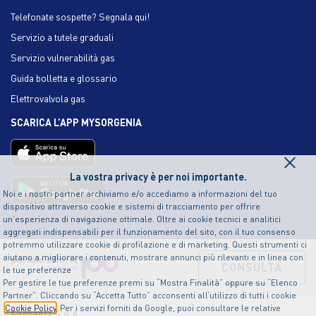
Telefonate sospette? Segnala qui!
Servizio a tutele graduali
Servizio vulnerabilità gas
Guida bolletta e glossario
Elettrovalvola gas
SCARICA L’APP MYSORGENIA
×
La vostra privacy è per noi importante.
Noi e i nostri partner archiviamo e/o accediamo a informazioni del tuo
dispositivo attraverso cookie e sistemi di tracciamento per offrire
un’esperienza di navigazione ottimale. Oltre ai cookie tecnici e analitici
aggregati indispensabili per il funzionamento del sito, con il tuo consenso
potremmo utilizzare cookie di profilazione e di marketing. Questi strumenti ci
aiutano a migliorare i contenuti, mostrare annunci più rilevanti e in linea con
CONSULTA
le tue preferenze
Per gestire le tue preferenze premi su “Mostra Finalità” oppure su “Elenco
Partner”. Cliccando su “Accetta Tutto” acconsenti all’utilizzo di tutti i cookie
Cookie Policy
. Per i servizi forniti da Google, puoi consultare le relative
Sorgenia S.p.A