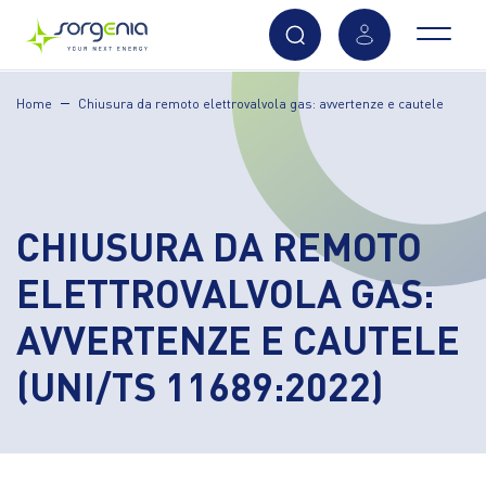
Vai
Home
Chiusura da remoto elettrovalvola gas: avvertenze e cautele
al
contenuto
principale
CHIUSURA DA REMOTO
ELETTROVALVOLA GAS:
AVVERTENZE E CAUTELE
(UNI/TS 11689:2022)