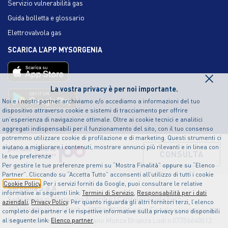
Servizio vulnerabilità gas
Guida bolletta e glossario
Elettrovalvola gas
SCARICA L’APP MYSORGENIA
×
La vostra privacy è per noi importante.
Noi e i nostri partner archiviamo e/o accediamo a informazioni del tuo
dispositivo attraverso cookie e sistemi di tracciamento per offrire
un’esperienza di navigazione ottimale. Oltre ai cookie tecnici e analitici
aggregati indispensabili per il funzionamento del sito, con il tuo consenso
potremmo utilizzare cookie di profilazione e di marketing. Questi strumenti ci
aiutano a migliorare i contenuti, mostrare annunci più rilevanti e in linea con
CONSULTA
le tue preferenze
Per gestire le tue preferenze premi su “Mostra Finalità” oppure su “Elenco
Partner”. Cliccando su “Accetta Tutto” acconsenti all’utilizzo di tutti i cookie
Cookie Policy
. Per i servizi forniti da Google, puoi consultare le relative
Sorgenia S.p.A
informative ai seguenti link:
Termini di Servizio
,
Responsabilità per i dati
Sede legale in Milano, Via Algardi 4 | Capitale sociale Euro
aziendali
,
Privacy Policy
. Per quanto riguarda gli altri fornitori terzi, l’elenco
150.000.000,00 i.v. | P.IVA n.12874490159 Codice Fiscale e Iscrizione al
completo dei partner e le rispettive informative sulla privacy sono disponibili
Registro delle Imprese di Milano Monza Brianza Lodi n.07756640012
al seguente link:
Elenco partner