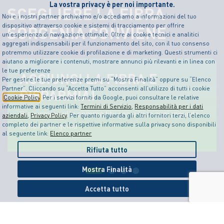
La vostra privacy è per noi importante.
SCEGLIERE LA FIBRA
Noi e i nostri partner archiviamo e/o accediamo a informazioni del tuo
dispositivo attraverso cookie e sistemi di tracciamento per offrire
SORGENIA CONVIENE
un’esperienza di navigazione ottimale. Oltre ai cookie tecnici e analitici
aggregati indispensabili per il funzionamento del sito, con il tuo consenso
potremmo utilizzare cookie di profilazione e di marketing. Questi strumenti ci
aiutano a migliorare i contenuti, mostrare annunci più rilevanti e in linea con
le tue preferenze
AGGIUNGI LA FIBRA E
Per gestire le tue preferenze premi su “Mostra Finalità” oppure su “Elenco
Partner”. Cliccando su “Accetta Tutto” acconsenti all’utilizzo di tutti i cookie
RISPARMIA!
Cookie Policy
. Per i servizi forniti da Google, puoi consultare le relative
informative ai seguenti link:
Termini di Servizio
,
Responsabilità per i dati
Risparmia sulle commodity gas e luce aggiungendo
aziendali
,
Privacy Policy
. Per quanto riguarda gli altri fornitori terzi, l’elenco
la fibra Sorgenia
completo dei partner e le rispettive informative sulla privacy sono disponibili
al seguente link:
Elenco partner
Rifiuta tutto
Mostra Finalità
Accetta tutto