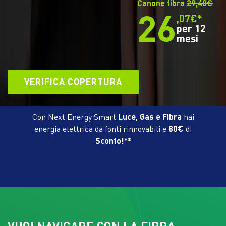
Canone fibra
29,40€
26
,07€*
per 12
mesi
VERIFICA COPERTURA
Con Next Energy Smart
Luce, Gas e Fibra
hai
energia elettrica da fonti rinnovabili e
80€
di
Sconto!**