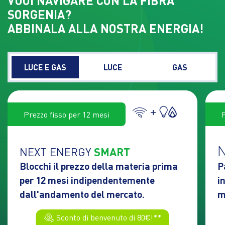
VUOI NAVIGARE CON LA FIBRA
SORGENIA?
ABBINALA ALLA NOSTRA ENERGIA!
LUCE E GAS
LUCE
GAS
+
Prezzo fisso per 12 mesi
NEXT ENERGY
SMART
Blocchi il prezzo della materia prima
P
per 12 mesi indipendentemente
i
dall'andamento del mercato.
m
Sconto di benvenuto di 80€!**