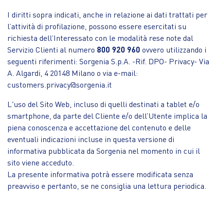
I diritti sopra indicati, anche in relazione ai dati trattati per
l’attività di profilazione, possono essere esercitati su
richiesta dell’Interessato con le modalità rese note dal
Servizio Clienti al numero
800 920 960
ovvero utilizzando i
seguenti riferimenti: Sorgenia S.p.A. -Rif. DPO- Privacy- Via
A. Algardi, 4 20148 Milano o via e-mail:
customers.privacy@sorgenia.it
L'uso del Sito Web, incluso di quelli destinati a tablet e/o
smartphone, da parte del Cliente e/o dell’Utente implica la
piena conoscenza e accettazione del contenuto e delle
eventuali indicazioni incluse in questa versione di
informativa pubblicata da Sorgenia nel momento in cui il
sito viene acceduto.
La presente informativa potrà essere modificata senza
preavviso e pertanto, se ne consiglia una lettura periodica.