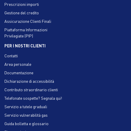
Prescrizioni importi
Gestione del credito
Assicurazione Clienti Finali
Piattaforma Informazioni
Privilegiate (PIP)
PER I NOSTRI CLIENTI
Contatti
Area personale
Documentazione
Dichiarazione di accessibilità
Contributo straordinario clienti
Telefonate sospette? Segnala qui!
Servizio a tutele graduali
Servizio vulnerabilità gas
Guida bolletta e glossario