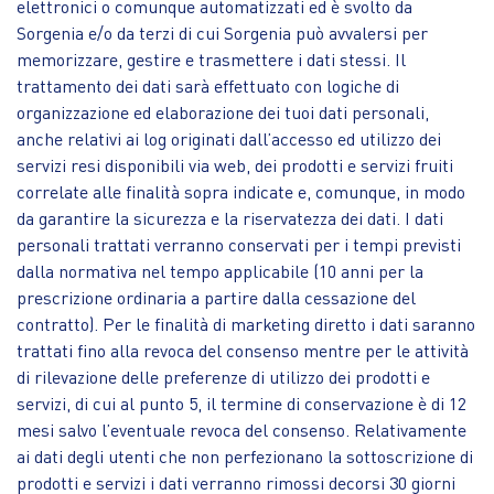
elettronici o comunque automatizzati ed è svolto da
Sorgenia e/o da terzi di cui Sorgenia può avvalersi per
memorizzare, gestire e trasmettere i dati stessi. Il
trattamento dei dati sarà effettuato con logiche di
organizzazione ed elaborazione dei tuoi dati personali,
anche relativi ai log originati dall’accesso ed utilizzo dei
servizi resi disponibili via web, dei prodotti e servizi fruiti
correlate alle finalità sopra indicate e, comunque, in modo
da garantire la sicurezza e la riservatezza dei dati. I dati
personali trattati verranno conservati per i tempi previsti
dalla normativa nel tempo applicabile (10 anni per la
prescrizione ordinaria a partire dalla cessazione del
contratto). Per le finalità di marketing diretto i dati saranno
trattati fino alla revoca del consenso mentre per le attività
di rilevazione delle preferenze di utilizzo dei prodotti e
servizi, di cui al punto 5, il termine di conservazione è di 12
mesi salvo l’eventuale revoca del consenso. Relativamente
ai dati degli utenti che non perfezionano la sottoscrizione di
prodotti e servizi i dati verranno rimossi decorsi 30 giorni