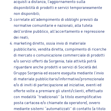
acquisti a distanza, l’aggiornamento sulla
disponibilità di prodotti e servizi temporaneamente
non disponibili;
correlate all'adempimento di obblighi previsti da
normative comunitarie e nazionali, alla tutela
dell'ordine pubblico, all'accertamento e repressione
dei reati;
marketing diretto, ossia invio di materiale
pubblicitario, vendita diretta, compimento di ricerche
di mercato o comunicazione commerciale di prodotti
e/o servizi offerti da Sorgenia; tale attività potrà
riguardare anche prodotti e servizi di Società del
Gruppo Sorgenia ed essere eseguita mediante l’invio
di materiale pubblicitario/informativo/promozionale
e/o di inviti di partecipazione ad iniziative, eventi ed
offerte volte a premiare gli utenti/clienti, effettuato
con modalità “tradizionali” (a titolo esemplificativo
posta cartacea e/o chiamate da operatore), ovvero
mediante sistemi “automatizzati” di contatto (a titolo