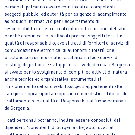
personali potranno essere comunicati ai competenti
soggetti pubblici ed autorità per esigenze di adempimento
ad obblighi normativi o per l'accertamento di
responsabilità in caso di reati informatici ai danni del sito
nonché comunicati a, o allocati presso, soggetti terzi (in
qualità di responsabili o, ove si tratti di fornitori di servizi di
comunicazione elettronica, di autonomi titolari), che
prestano servizi informatici e telematici (es.: servizi di
hosting, di gestione e sviluppo di siti web) dei quali Sorgenia
si avvale per lo svolgimento di compiti ed attività di natura
anche tecnica ed organizzativa, strumentali al
funzionamento del sito web. I soggetti appartenenti alle
categorie sopra riportate operano come distinti Titolari del
trattamento o in qualità di Responsabili all'uopo nominati
da Sorgenia.
I dati personali potranno, inoltre, essere conosciuti dai
dipendenti/consulenti di Sorgenia che, autorizzati al
trattamento, sono appositamente istruiti e nominati