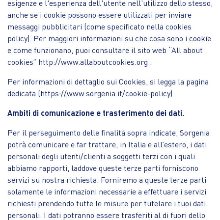
esigenze e l'esperienza dell'utente nell'utilizzo dello stesso,
anche se i cookie possono essere utilizzati per inviare
messaggi pubblicitari (come specificato nella cookies
policy). Per maggiori informazioni su che cosa sono i cookie
e come funzionano, puoi consultare il sito web “All about
cookies” http://www.allaboutcookies.org .
Per informazioni di dettaglio sui Cookies, si legga la pagina
dedicata (https://www.sorgenia.it/cookie-policy)
Ambiti di comunicazione e trasferimento dei dati.
Per il perseguimento delle finalità sopra indicate, Sorgenia
potrà comunicare e far trattare, in Italia e all’estero, i dati
personali degli utenti/clienti a soggetti terzi con i quali
abbiamo rapporti, laddove queste terze parti forniscono
servizi su nostra richiesta. Forniremo a queste terze parti
solamente le informazioni necessarie a effettuare i servizi
richiesti prendendo tutte le misure per tutelare i tuoi dati
personali. I dati potranno essere trasferiti al di fuori dello