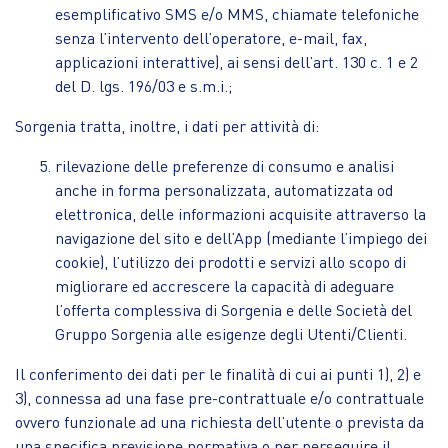
esemplificativo SMS e/o MMS, chiamate telefoniche
senza l’intervento dell’operatore, e-mail, fax,
applicazioni interattive), ai sensi dell’art. 130 c. 1 e 2
del D. lgs. 196/03 e s.m.i.;
Sorgenia tratta, inoltre, i dati per attività di:
rilevazione delle preferenze di consumo e analisi
anche in forma personalizzata, automatizzata od
elettronica, delle informazioni acquisite attraverso la
navigazione del sito e dell’App (mediante l’impiego dei
cookie), l’utilizzo dei prodotti e servizi allo scopo di
migliorare ed accrescere la capacità di adeguare
l’offerta complessiva di Sorgenia e delle Società del
Gruppo Sorgenia alle esigenze degli Utenti/Clienti.
Il conferimento dei dati per le finalità di cui ai punti 1), 2) e
3), connessa ad una fase pre-contrattuale e/o contrattuale
ovvero funzionale ad una richiesta dell’utente o prevista da
una specifica previsione normativa o per perseguire il