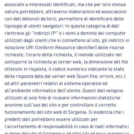
associate a interessati identificati, ma che per loro stessa
natura potrebbero, attraverso elaborazioni ed associazioni
con dati detenuti da terzi, permettere di identificare delle
tipologie di utenti navigatori. In questa categoria di dati
rientrano gli "indirizzi IP" o i nomi a dominio dei computer
utilizzati dagli utenti che si connettono al sito, gli indirizzi in
notazione URI (Uniform Resource Identifier) delle risorse
richieste, l'orario della richiesta, il metodo utilizzato nel
sottoporre la richiesta al server web, la dimensione del file
ottenuto in risposta, il codice numerico indicante lo stato
della risposta data dal server web (buon fine, errore, ecc.)
ed altri parametri relativi al sistema operativo ed
all'ambiente informatico dell'utente. Questi dati vengono
utilizzati al solo fine di ricavare informazioni statistiche
anonime sull'uso del sito e per controllare il corretto
funzionamento del sito web di Sorgenia. Si evidenzia che i
predetti dati potrebbero essere utilizzati per
l'accertamento di responsabilità in caso di reati informatici
ai danni del sito di Sorgenia o ad altri siti ad esso connessi o