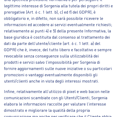
legittimo interesse di Sorgenia alla tutela dei propri diritti e
prerogative (Art. 6 c. 1 lett. b), c) ed f) del GDPR), è
obbligatorio e, in difetto, non sarà possibile ricevere le
informazioni ed accedere ai servizi eventualmente richiesti;
relativamente ai punti 4) e 5) della presente Informativa, la
base giuridica è costituita dal consenso al trattamento dei
dati da parte dell’utente/cliente (art. 6 c. 1 lett. a) del
GDPR) che è, invece, del tutto libero e facoltativo e sempre
revocabile senza conseguenze sulla utilizzabilità dei
prodotti e servizi salvo l’impossibilità per Sorgenia di
fornire aggiornamenti sulle nuove iniziative o su particolari
promozioni o vantaggi eventualmente disponibili gli
utenti/clienti anche in vista degli interessi mostrati.
Infine, relativamente all’utilizzo di pixel e web bacon nelle
comunicazioni scambiate con gli Utenti/Clienti, Sorgenia
elabora le informazioni raccolte per valutare l’interesse
dimostrato e migliorare la qualità della propria
comunicazione ma anche per verificare che il Cliente abbia