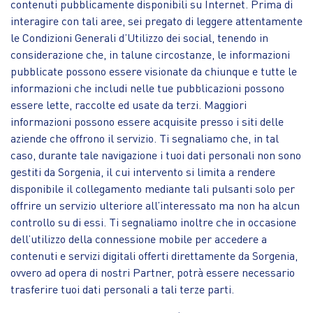
contenuti pubblicamente disponibili su Internet. Prima di
interagire con tali aree, sei pregato di leggere attentamente
le Condizioni Generali d’Utilizzo dei social, tenendo in
considerazione che, in talune circostanze, le informazioni
pubblicate possono essere visionate da chiunque e tutte le
informazioni che includi nelle tue pubblicazioni possono
essere lette, raccolte ed usate da terzi. Maggiori
informazioni possono essere acquisite presso i siti delle
aziende che offrono il servizio. Ti segnaliamo che, in tal
caso, durante tale navigazione i tuoi dati personali non sono
gestiti da Sorgenia, il cui intervento si limita a rendere
disponibile il collegamento mediante tali pulsanti solo per
offrire un servizio ulteriore all’interessato ma non ha alcun
controllo su di essi. Ti segnaliamo inoltre che in occasione
dell’utilizzo della connessione mobile per accedere a
contenuti e servizi digitali offerti direttamente da Sorgenia,
ovvero ad opera di nostri Partner, potrà essere necessario
trasferire tuoi dati personali a tali terze parti.