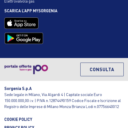
Elettrovalvola gas
SCARICA L’APP MYSORGENIA
CONSULTA
Sorgenia S.p.A
Sede legale in Milano, Via Algardi 4 | Capitale sociale Euro
150.000.000,00 i.v. | P.IVA n.12874490159 Codice Fiscale e Iscrizione al
Registro delle Imprese di Milano Monza Brianza Lodi n.07756640012
COOKIE POLICY
PRIVACY POLICY