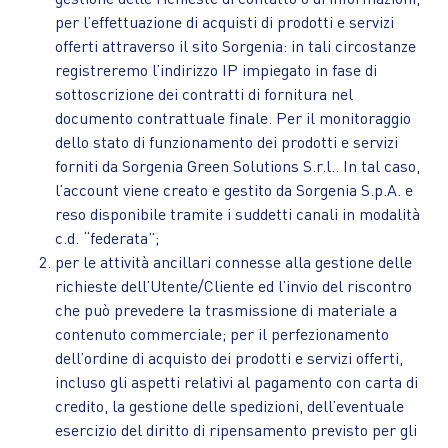
per l’effettuazione di acquisti di prodotti e servizi
offerti attraverso il sito Sorgenia: in tali circostanze
registreremo l’indirizzo IP impiegato in fase di
sottoscrizione dei contratti di fornitura nel
documento contrattuale finale. Per il monitoraggio
dello stato di funzionamento dei prodotti e servizi
forniti da Sorgenia Green Solutions S.r.l.. In tal caso,
l’account viene creato e gestito da Sorgenia S.p.A. e
reso disponibile tramite i suddetti canali in modalità
c.d. “federata”;
per le attività ancillari connesse alla gestione delle
richieste dell’Utente/Cliente ed l’invio del riscontro
che può prevedere la trasmissione di materiale a
contenuto commerciale; per il perfezionamento
dell’ordine di acquisto dei prodotti e servizi offerti,
incluso gli aspetti relativi al pagamento con carta di
credito, la gestione delle spedizioni, dell’eventuale
esercizio del diritto di ripensamento previsto per gli