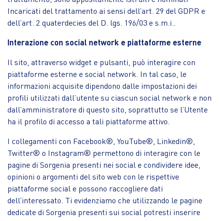
Incaricati del trattamento ai sensi dell’art. 29 del GDPR e
dell’art. 2 quaterdecies del D. lgs. 196/03 e s.m.i..
Interazione con social network e piattaforme esterne
Il sito, attraverso widget e pulsanti, può interagire con
piattaforme esterne e social network. In tal caso, le
informazioni acquisite dipendono dalle impostazioni dei
profili utilizzati dall’utente su ciascun social network e non
dall’amministratore di questo sito, soprattutto se l’Utente
ha il profilo di accesso a tali piattaforme attivo.
I collegamenti con Facebook®, YouTube®, Linkedin®,
Twitter® o Instagram® permettono di interagire con le
pagine di Sorgenia presenti nei social e condividere idee,
opinioni o argomenti del sito web con le rispettive
piattaforme social e possono raccogliere dati
dell’interessato. Ti evidenziamo che utilizzando le pagine
dedicate di Sorgenia presenti sui social potresti inserire