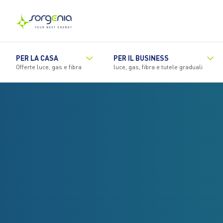
Vai
al
contenuto
principale
PER LA CASA
PER IL BUSINESS
Offerte luce, gas e fibra
luce, gas, fibra e tutele graduali