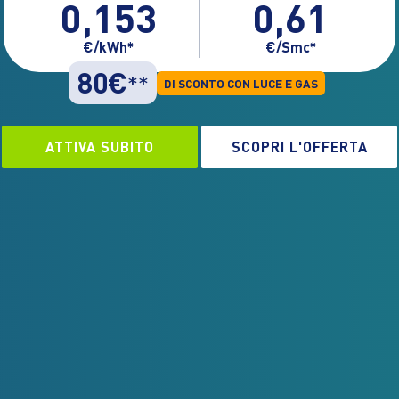
0,153
0,61
€/kWh*
€/Smc*
80€
**
DI SCONTO CON LUCE E GAS
ATTIVA SUBITO
SCOPRI L'OFFERTA