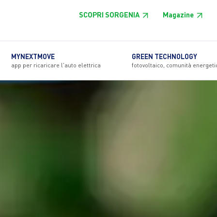
SCOPRI SORGENIA
Magazine
MYNEXTMOVE
GREEN TECHNOLOGY
app per ricaricare l'auto elettrica
fotovoltaico, comunità energeti