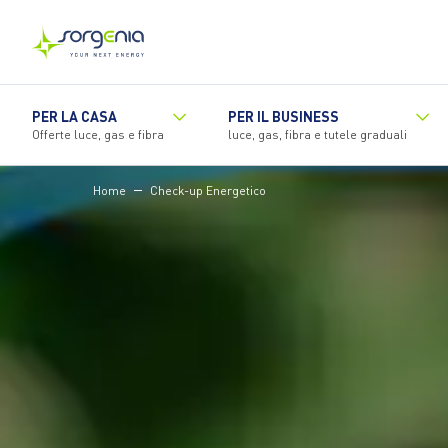
Vai
al
contenuto
principale
PER LA CASA
PER IL BUSINESS
Offerte luce, gas e fibra
luce, gas, fibra e tutele graduali
Home
Check-up Energetico