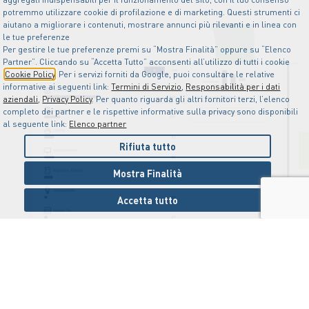
potremmo utilizzare cookie di profilazione e di marketing. Questi strumenti ci
aiutano a migliorare i contenuti, mostrare annunci più rilevanti e in linea con
le tue preferenze
Per gestire le tue preferenze premi su “Mostra Finalità” oppure su “Elenco
Partner”. Cliccando su “Accetta Tutto” acconsenti all’utilizzo di tutti i cookie
Cookie Policy
. Per i servizi forniti da Google, puoi consultare le relative
informative ai seguenti link:
Termini di Servizio
,
Responsabilità per i dati
aziendali
,
Privacy Policy
. Per quanto riguarda gli altri fornitori terzi, l’elenco
completo dei partner e le rispettive informative sulla privacy sono disponibili
al seguente link:
Elenco partner
Rifiuta tutto
Mostra Finalità
Accetta tutto
Categorie di consumo e fasce
orarie: un nuovo livello di
dettaglio