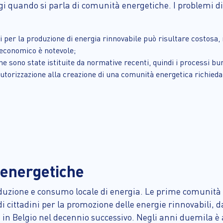
gi quando si parla di comunità energetiche. I problemi d
nti per la produzione di energia rinnovabile può risultare costos
o economico è notevole;
he sono state istituite da normative recenti, quindi i processi b
’autorizzazione alla creazione di una comunità energetica richied
 energetiche
produzione e consumo locale di energia. Le prime comunit
di cittadini per la promozione delle energie rinnovabili,
e in Belgio nel decennio successivo. Negli anni duemila è