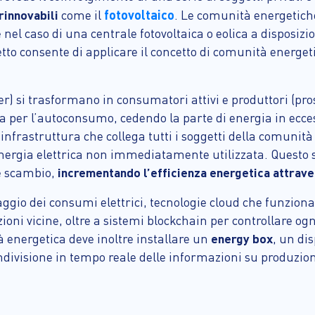
fotovoltaico
 rinnovabili
come il
. Le comunità energetiche
el caso di una centrale fotovoltaica o eolica a disposizion
tetto consente di applicare il concetto di comunità energet
) si trasformano in consumatori attivi e produttori (pro
 per l’autoconsumo, cedendo la parte di energia in eccesso
un’infrastruttura che collega tutti i soggetti della comun
’energia elettrica non immediatamente utilizzata. Questo
e scambio,
incrementando l’efficienza energetica attrave
oraggio dei consumi elettrici, tecnologie cloud che funzi
zioni vicine, oltre a sistemi blockchain per controllare o
à energetica deve inoltre installare un
energy box
, un dis
condivisione in tempo reale delle informazioni su produzi