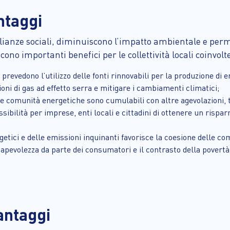
ntaggi
ianze sociali, diminuiscono l’impatto ambientale e perme
o importanti benefici per le collettività locali coinvolt
prevedono l’utilizzo delle fonti rinnovabili per la produzione di e
ioni di gas ad effetto serra e mitigare i cambiamenti climatici;
er le comunità energetiche sono cumulabili con altre agevolazioni,
bilità per imprese, enti locali e cittadini di ottenere un rispar
rgetici e delle emissioni inquinanti favorisce la coesione delle c
apevolezza da parte dei consumatori e il contrasto della povert
antaggi