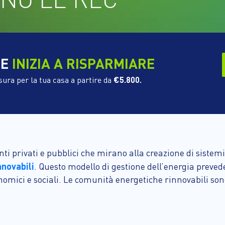
 E
INIZIA A RISPARMIARE
sura per la tua casa a partire da
€5.800.
nti privati e pubblici che mirano alla creazione di siste
nnovabili
. Questo modello di gestione dell’energia prevede
nomici e sociali. Le comunità energetiche rinnovabili s