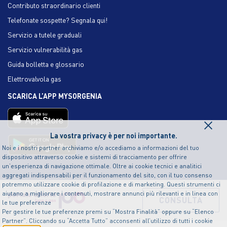
Contributo straordinario clienti
Telefonate sospette? Segnala qui!
Servizio a tutele graduali
Servizio vulnerabilità gas
Guida bolletta e glossario
Elettrovalvola gas
SCARICA L’APP MYSORGENIA
×
La vostra privacy è per noi importante.
Noi e i nostri partner archiviamo e/o accediamo a informazioni del tuo
dispositivo attraverso cookie e sistemi di tracciamento per offrire
un’esperienza di navigazione ottimale. Oltre ai cookie tecnici e analitici
aggregati indispensabili per il funzionamento del sito, con il tuo consenso
potremmo utilizzare cookie di profilazione e di marketing. Questi strumenti ci
aiutano a migliorare i contenuti, mostrare annunci più rilevanti e in linea con
CONSULTA
le tue preferenze
Per gestire le tue preferenze premi su “Mostra Finalità” oppure su “Elenco
Partner”. Cliccando su “Accetta Tutto” acconsenti all’utilizzo di tutti i cookie