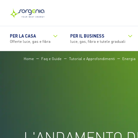
Vai
al
contenuto
principale
PER LA CASA
PER IL BUSINESS
Offerte luce, gas e fibra
luce, gas, fibra e tutele graduali
Home
Faq e Guide
Tutorial e Approfondimenti
Energia
L'ANDAMENTO D