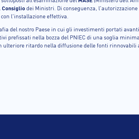
no sottoposti all’esaminazione del
MASE
(Ministero dell'Amb
 Consiglio
dei Ministri. Di conseguenza, l'autorizzazione 
con l'installazione effettiva.
rafia del nostro Paese in cui gli investimenti portati avan
ttivi prefissati nella bozza del PNIEC di una soglia minim
lteriore ritardo nella diffusione delle fonti rinnovabili