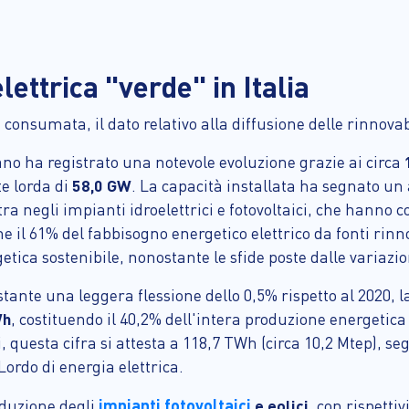
ettrica "verde" in Italia
onsumata, il dato relativo alla diffusione delle rinnovabi
iano ha registrato una notevole evoluzione grazie ai circa
e lorda di
58,0 GW
. La capacità installata ha segnato un
ra negli impianti idroelettrici e fotovoltaici, che hanno 
l 61% del fabbisogno energetico elettrico da fonti rinnov
etica sostenibile, nonostante le sfide poste dalle variazio
stante una leggera flessione dello 0,5% rispetto al 2020, l
Wh
, costituendo il 40,2% dell'intera produzione energetica 
i, questa cifra si attesta a 118,7 TWh (circa 10,2 Mtep), 
rdo di energia elettrica.
impianti fotovoltaici
oduzione degli
e eolici
, con rispetti