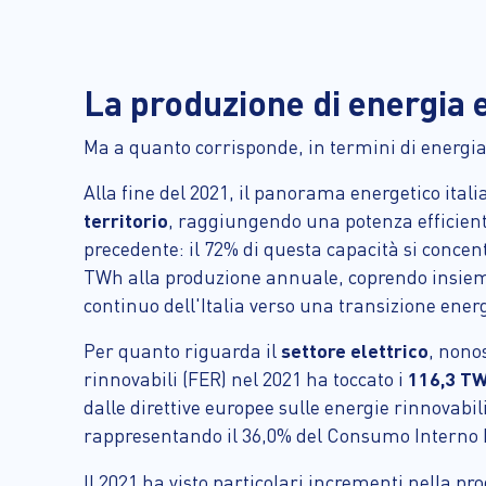
La produzione di energia el
Ma a quanto corrisponde, in termini di energia c
Alla fine del 2021, il panorama energetico ital
territorio
, raggiungendo una potenza efficient
precedente: il 72% di questa capacità si concent
TWh alla produzione annuale, coprendo insieme i
continuo dell'Italia verso una transizione energ
Per quanto riguarda il
settore elettrico
, nono
rinnovabili (FER) nel 2021 ha toccato i
116,3 T
dalle direttive europee sulle energie rinnovabil
rappresentando il 36,0% del Consumo Interno Lo
Il 2021 ha visto particolari incrementi nella pr