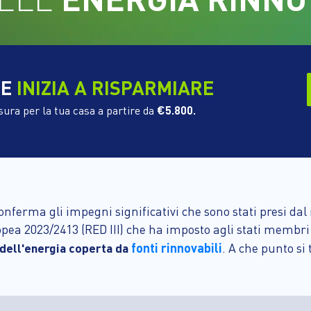
 E
INIZIA A RISPARMIARE
sura per la tua casa a partire da
€5.800.
onferma gli impegni significativi che sono stati presi dal
uropea 2023/2413 (RED III) che ha imposto agli stati membri
fonti rinnovabili
 dell'energia coperta da
. A che punto si 