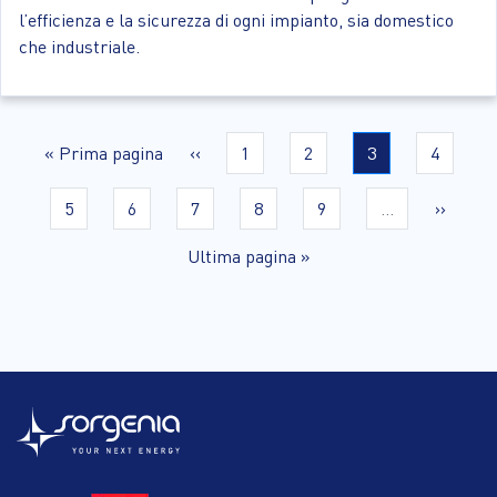
l’efficienza e la sicurezza di ogni impianto, sia domestico
che industriale.
Paginazione
Prima
« Prima pagina
Pagina
‹‹
Page
1
Page
2
Current
3
Page
4
page
Pagina
precedente
Page
5
Page
6
Page
7
Page
8
Page
9
…
Pagina
››
success
Ultima
Ultima pagina »
pagina