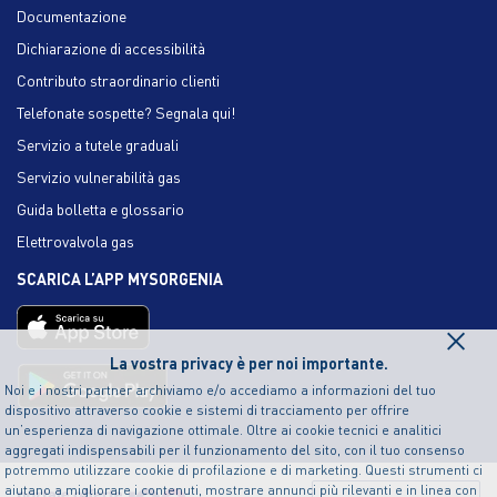
Documentazione
Dichiarazione di accessibilità
Contributo straordinario clienti
Telefonate sospette? Segnala qui!
Servizio a tutele graduali
Servizio vulnerabilità gas
Guida bolletta e glossario
Elettrovalvola gas
SCARICA L’APP MYSORGENIA
×
La vostra privacy è per noi importante.
Noi e i nostri partner archiviamo e/o accediamo a informazioni del tuo
dispositivo attraverso cookie e sistemi di tracciamento per offrire
un’esperienza di navigazione ottimale. Oltre ai cookie tecnici e analitici
aggregati indispensabili per il funzionamento del sito, con il tuo consenso
potremmo utilizzare cookie di profilazione e di marketing. Questi strumenti ci
aiutano a migliorare i contenuti, mostrare annunci più rilevanti e in linea con