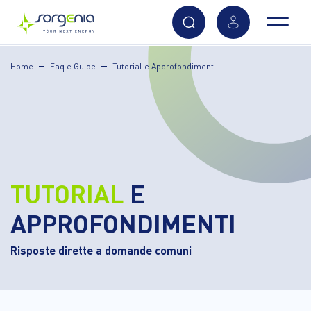
Vai
Home
Faq e Guide
Tutorial e Approfondimenti
al
contenuto
principale
TUTORIAL
E
APPROFONDIMENTI
Risposte dirette a domande comuni