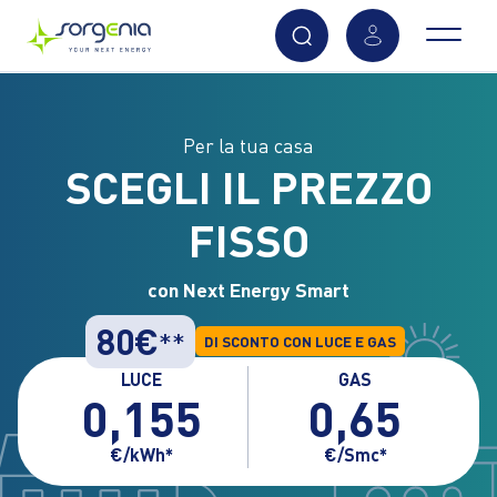
Vai
al
contenuto
Per la tua casa
principale
SCEGLI IL PREZZO
FISSO
con Next Energy Smart
80€
**
DI SCONTO CON LUCE E GAS
LUCE
GAS
0,155
0,65
€/kWh*
€/Smc*