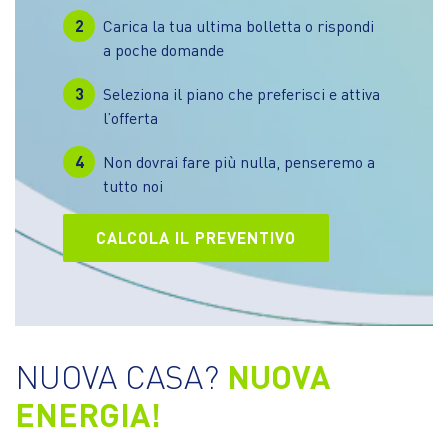
2
Carica la tua ultima bolletta o rispondi
a poche domande
3
Seleziona il piano che preferisci e attiva
l’offerta
4
Non dovrai fare più nulla, penseremo a
tutto noi
CALCOLA IL PREVENTIVO
NUOVA CASA?
NUOVA
ENERGIA!