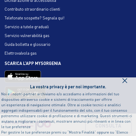
Dichiarazione di accessibilità
Contributo straordinario clienti
Telefonate sospette? Segnala qui!
Servizio a tutele graduali
Servizio vulnerabilità gas
Guida bolletta e glossario
Elettrovalvola gas
SCARICA L’APP MYSORGENIA
×
La vostra privacy è per noi importante.
Noi e i nostri partner archiviamo e/o accediamo a informazioni del tuo
dispositivo attraverso cookie e sistemi di tracciamento per offrire
un’esperienza di navigazione ottimale. Oltre ai cookie tecnici e analitici
aggregati indispensabili per il funzionamento del sito, con il tuo consenso
potremmo utilizzare cookie di profilazione e di marketing. Questi strumenti ci
aiutano a migliorare i contenuti, mostrare annunci più rilevanti e in linea con
CONSULTA
le tue preferenze
Per gestire le tue preferenze premi su “Mostra Finalità” oppure su “Elenco