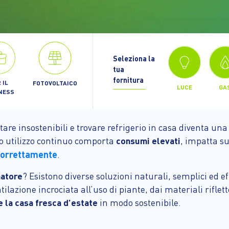
Seleziona la
tua
fornitura
 IL
FOTOVOLTAICO
LUCE
GA
NESS
re insostenibili e trovare refrigerio in casa diventa una p
uo utilizzo continuo comporta
consumi elevati
, impatta su
 correttamente
.
natore
? Esistono diverse soluzioni naturali, semplici ed 
ilazione incrociata all’uso di piante, dai materiali riflette
e la casa fresca d’estate
in modo sostenibile.