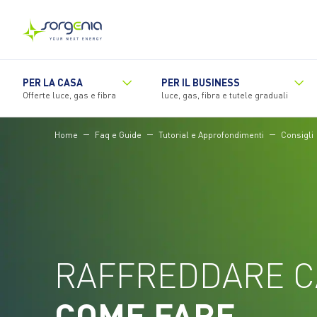
Vai
al
contenuto
principale
PER LA CASA
PER IL BUSINESS
Offerte luce, gas e fibra
luce, gas, fibra e tutele graduali
Home
Faq e Guide
Tutorial e Approfondimenti
Consigli
RAFFREDDARE C
COME FARE