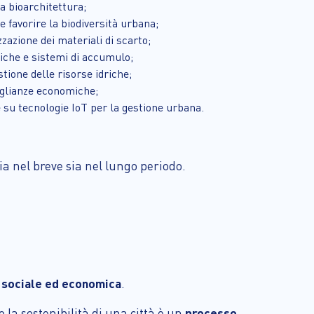
la bioarchitettura;
e e favorire la biodiversità urbana;
zzazione dei materiali di scarto;
iche e sistemi di accumulo;
tione delle risorse idriche;
uaglianze economiche;
 su tecnologie IoT per la gestione urbana.
sia nel breve sia nel lungo periodo.
, sociale ed economica
.
 la sostenibilità di una città è un
processo