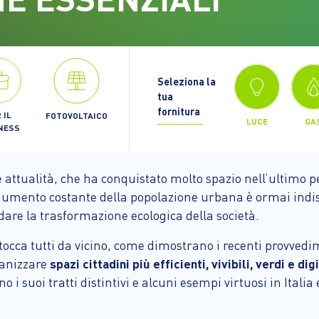
Seleziona la
tua
fornitura
 IL
FOTOVOLTAICO
LUCE
GA
NESS
attualità, che ha conquistato molto spazio nell’ultimo 
l’aumento costante della popolazione urbana è ormai indi
idare la trasformazione ecologica della società.
tocca tutti da vicino, come dimostrano i recenti provvedim
rganizzare
spazi cittadini più efficienti, vivibili, verdi e digi
o i suoi tratti distintivi e alcuni esempi virtuosi in Itali