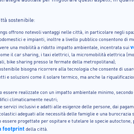
ttà sostenibile:
ings offrono notevoli vantaggi nelle città, in particolare negli sp
rodomestici e impianti, inoltre a livello pubblico consentono di mo
v
avere una mobilità a ridotto impatto ambientale, incentrata sui
ome il car sharing, i taxi elettrici, la micromobilità elettrica (mo
ali, bike sharing presso le fermate della metropolitana);
sostenibile bisogna ricorrere alla tecnologia che consente di us
tti e soluzioni come il solare termico, ma anche la riqualificazion
no essere realizzate con un impatto ambientale minimo, secondo i
ifici climaticamente neutri;
rire servizi inclusivi e adatti alle esigenze delle persone, dai pa
colastici adeguati alle necessità delle famiglie e una burocrazia 
no essere progettate per ospitare e tutelare le specie autoctone, 
 footprint
della città.