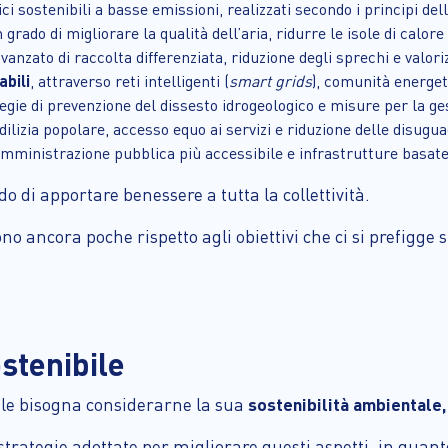
fici sostenibili a basse emissioni, realizzati secondo i principi del
in grado di migliorare la qualità dell’aria, ridurre le isole di calor
vanzato di raccolta differenziata, riduzione degli sprechi e valori
abili
, attraverso reti intelligenti (
smart grids
), comunità energet
tegie di prevenzione del dissesto idrogeologico e misure per la ges
 edilizia popolare, accesso equo ai servizi e riduzione delle disug
amministrazione pubblica più accessibile e infrastrutture basate
o di apportare benessere a tutta la collettività.
sono ancora poche rispetto agli obiettivi che ci si prefigge 
stenibile
ile bisogna considerarne la sua
sostenibilità ambientale
strategie adottate per migliorare questi aspetti, in quanto