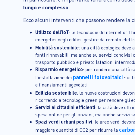
lungo e complesso
.
Ecco alcuni interventi che possono rendere la ci
Utilizzo dell’IoT
: le tecnologie di Internet of Th
energetici negli edifici, gestire da remoto elett
Mobilità sostenibile
: una città ecologica deve 
fonti rinnovabili, ma anche su servizi condivisi c
trasporto pubblico e privato (stazioni intermod
Risparmio energetico
: per rendere una città 
pannelli fotovoltaici
l’installazione dei
sui te
e finanziamenti agevolati;
Edilizia sostenibile
: le nuove costruzioni devo
ricorrendo a tecnologie green per rendere gli ed
Servizi ai cittadini efficienti
: la città deve off
spesa online per gli anziani, ma anche servizi s
Spazi verdi urbani positivi
: le aree verdi devo
carbon
maggiore quantità di CO2 per ridurre la