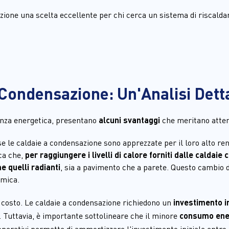
ione una scelta eccellente per chi cerca un sistema di riscaldame
 Condensazione: Un'Analisi Dett
enza energetica, presentano 
alcuni svantaggi
 che meritano atte
se le caldaie a condensazione sono apprezzate per il loro alto re
ca che, 
per raggiungere i livelli di calore forniti dalle caldaie
e quelli radianti
, sia a pavimento che a parete. Questo cambio d
rmica.
il costo. Le caldaie a condensazione richiedono un
 investimento i
i. Tuttavia, è importante sottolineare che il minore 
consumo ener
operativi permette di ammortizzare l'investimento iniziale entro 