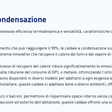
condensazione
notevole efficienza termodinamica e versatilità, caratteristiche 
mento che può raggiungere il 90%, le caldaie a condensazione sup
 sistema innovativo che recupera il calore dai fumi e dal vapore 
ocesso di recupero del calore riduce significativamente le emissi
 alla riduzione del consumo di GPL o metano, ottimizzando l'utili
sono disponibili in diversi modelli per adattarsi a ogni esigenza a
installare, queste caldaie si adattano bene a diversi ambienti, offre
azzi o balconi, permettono di risparmiare spazio interno senza c
nascoste all'esterno dell'abitazione, queste caldaie offrono una s