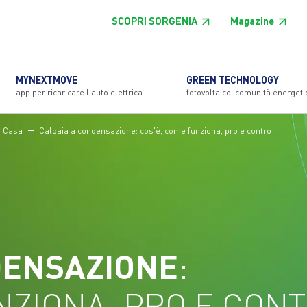
SCOPRI SORGENIA
Magazine
MYNEXTMOVE
GREEN TECHNOLOGY
app per ricaricare l'auto elettrica
fotovoltaico, comunità energeti
i Casa
Caldaia a condensazione: cos'è, come funziona, pro e contro
DENSAZIONE
:
NZIONA, PRO E CON