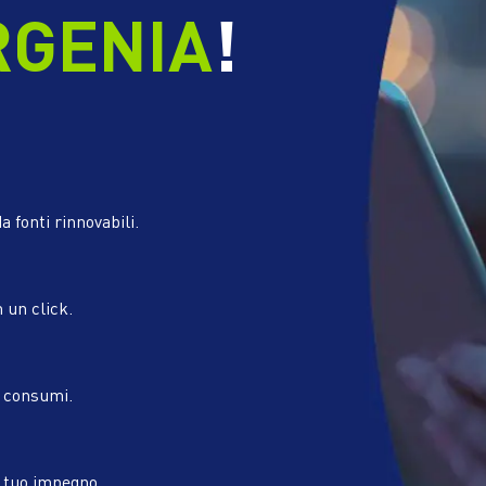
RGENIA
!
a fonti rinnovabili.
n un click.
i consumi.
l tuo impegno