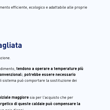
nto efficiente, ecologico e adattabile alle proprie 
agliata
nzione.
ndimento,
 tendono a operare a temperature più 
 convenzional
i, 
potrebbe essere necessario 
i sistema può comportare la sostituzione dei 
niziale maggiore
 sia per l'acquisto che per 
getico di queste caldaie può compensare la 
un paio d'anni.