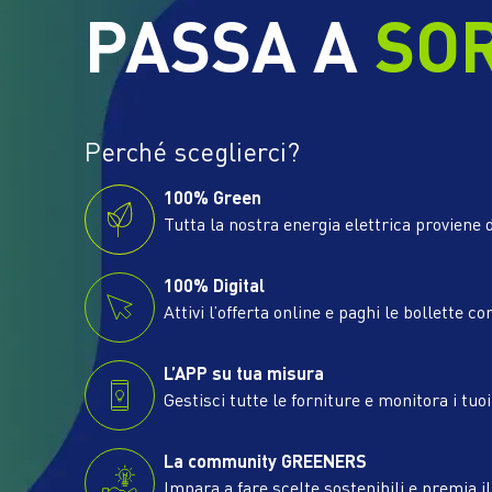
PASSA A
SO
Perché sceglierci?
100% Green
Tutta la nostra energia elettrica proviene d
100% Digital
Attivi l’offerta online e paghi le bollette co
L’APP su tua misura
Gestisci tutte le forniture e monitora i tuo
La community GREENERS
Impara a fare scelte sostenibili e premia i