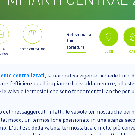
Seleziona la
tua
fornitura
 IL
FOTOVOLTAICO
LUCE
GA
NESS
mento centralizzati
, la normativa vigente richiede l'uso 
re l'efficienza dell'impianto di riscaldamento e, allo ste
he le valvole termostatiche sono fondamentali anche per u
del messaggero.it, infatti, le valvole termostatiche perme
In tal modo, un termosifone posizionato in una stanza sec
L'utilizzo della valvola termostatica è molto più conve