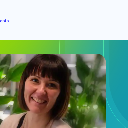
mento
.