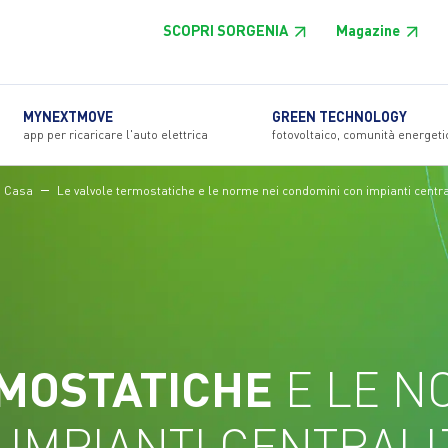
SCOPRI SORGENIA
Magazine
MYNEXTMOVE
GREEN TECHNOLOGY
app per ricaricare l'auto elettrica
fotovoltaico, comunità energeti
i Casa
Le valvole termostatiche e le norme nei condomini con impianti centra
RMOSTATICHE
E LE N
IMPIANTI CENTRALI