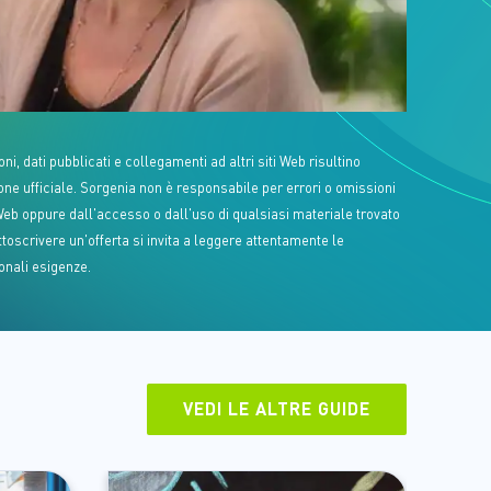
, dati pubblicati e collegamenti ad altri siti Web risultino
one ufficiale. Sorgenia non è responsabile per errori o omissioni
 Web oppure dall'accesso o dall'uso di qualsiasi materiale trovato
ttoscrivere un'offerta si invita a leggere attentamente le
onali esigenze.
VEDI LE ALTRE GUIDE