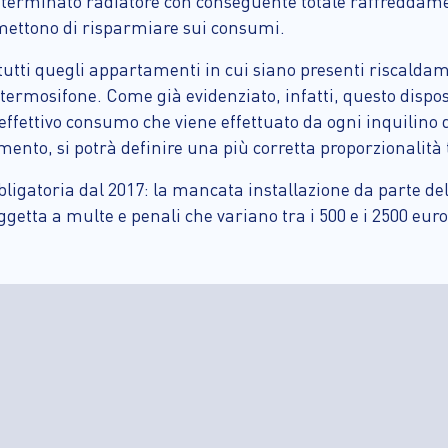
eterminato radiatore con conseguente totale raffreddamen
ettono di risparmiare sui consumi.
utti quegli appartamenti in cui siano presenti riscaldamen
termosifone. Come già evidenziato, infatti, questo dispos
ffettivo consumo che viene effettuato da ogni inquilino 
amento, si potrà definire una più corretta proporzionalità
bbligatoria dal 2017: la mancata installazione da parte d
getta a multe e penali che variano tra i 500 e i 2500 euro