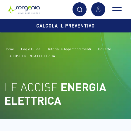
Vai
CALCOLA IL PREVENTIVO
al
contenuto
principale
Home
Faq e Guide
Tutorial e Approfondimenti
Bollette
LE ACCISE ENERGIA ELETTRICA
LE ACCISE
ENERGIA
ELETTRICA