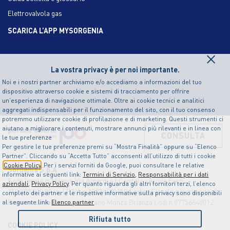
Elettrovalvola gas
SCARICA L’APP MYSORGENIA
×
La vostra privacy è per noi importante.
Noi e i nostri partner archiviamo e/o accediamo a informazioni del tuo
dispositivo attraverso cookie e sistemi di tracciamento per offrire
un’esperienza di navigazione ottimale. Oltre ai cookie tecnici e analitici
aggregati indispensabili per il funzionamento del sito, con il tuo consenso
potremmo utilizzare cookie di profilazione e di marketing. Questi strumenti ci
aiutano a migliorare i contenuti, mostrare annunci più rilevanti e in linea con
CONSULTA
le tue preferenze
Per gestire le tue preferenze premi su “Mostra Finalità” oppure su “Elenco
Partner”. Cliccando su “Accetta Tutto” acconsenti all’utilizzo di tutti i cookie
Cookie Policy
. Per i servizi forniti da Google, puoi consultare le relative
Sorgenia S.p.A
informative ai seguenti link:
Termini di Servizio
,
Responsabilità per i dati
Sede legale in Milano, Via Algardi 4 | Capitale sociale Euro
aziendali
,
Privacy Policy
. Per quanto riguarda gli altri fornitori terzi, l’elenco
150.000.000,00 i.v. | P.IVA n.12874490159 Codice Fiscale e Iscrizione al
completo dei partner e le rispettive informative sulla privacy sono disponibili
Registro delle Imprese di Milano Monza Brianza Lodi n.07756640012
al seguente link:
Elenco partner
Rifiuta tutto
COOKIE POLICY