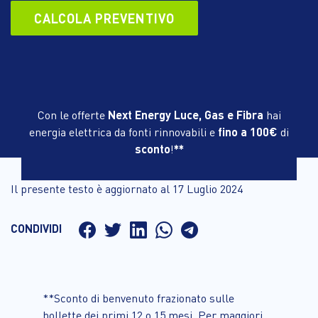
CALCOLA PREVENTIVO
Con le offerte
Next Energy Luce, Gas e Fibra
hai
energia elettrica da fonti rinnovabili e
fino a 100€
di
sconto
!
**
Il presente testo è aggiornato al 17 Luglio 2024
CONDIVIDI
**Sconto di benvenuto frazionato sulle
bollette dei primi 12 o 15 mesi. Per maggiori