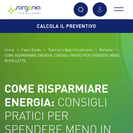
Vai
CALCOLA IL PREVENTIVO
al
contenuto
principale
Home
Faq e Guide
Tutorial e Approfondimenti
Bollette
COME RISPARMIARE ENERGIA: CONSIGLI PRATICI PER SPENDERE MENO
IN BOLLETTA
COME RISPARMIARE
ENERGIA:
CONSIGLI
PRATICI PER
SPENDERE MENO IN