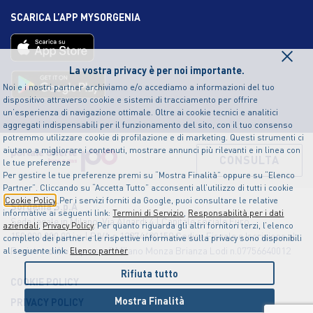
SCARICA L’APP MYSORGENIA
×
La vostra privacy è per noi importante.
Noi e i nostri partner archiviamo e/o accediamo a informazioni del tuo
dispositivo attraverso cookie e sistemi di tracciamento per offrire
un’esperienza di navigazione ottimale. Oltre ai cookie tecnici e analitici
aggregati indispensabili per il funzionamento del sito, con il tuo consenso
potremmo utilizzare cookie di profilazione e di marketing. Questi strumenti ci
aiutano a migliorare i contenuti, mostrare annunci più rilevanti e in linea con
CONSULTA
le tue preferenze
Per gestire le tue preferenze premi su “Mostra Finalità” oppure su “Elenco
Partner”. Cliccando su “Accetta Tutto” acconsenti all’utilizzo di tutti i cookie
Cookie Policy
. Per i servizi forniti da Google, puoi consultare le relative
Sorgenia S.p.A
informative ai seguenti link:
Termini di Servizio
,
Responsabilità per i dati
Sede legale in Milano, Via Algardi 4 | Capitale sociale Euro
aziendali
,
Privacy Policy
. Per quanto riguarda gli altri fornitori terzi, l’elenco
150.000.000,00 i.v. | P.IVA n.12874490159 Codice Fiscale e Iscrizione al
completo dei partner e le rispettive informative sulla privacy sono disponibili
Registro delle Imprese di Milano Monza Brianza Lodi n.07756640012
al seguente link:
Elenco partner
Rifiuta tutto
COOKIE POLICY
Mostra Finalità
PRIVACY POLICY