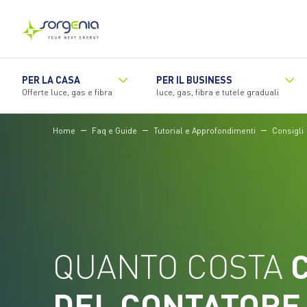
Vai
al
contenuto
principale
PER LA CASA
PER IL BUSINESS
Offerte luce, gas e fibra
luce, gas, fibra e tutele graduali
Home
Faq e Guide
Tutorial e Approfondimenti
Consigli
QUANTO COSTA
C
DEL CONTATORE