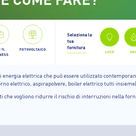
Seleziona la
tua
fornitura
 IL
FOTOVOLTAICO
LUCE
GA
NESS
i energia elettrica che può essere utilizzato contemporan
no elettrico, aspirapolvere, boiler elettrico tutti insieme)
nti che vogliono ridurre il rischio di interruzioni nella f