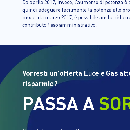
Da aprile 2017, invece, l’aumento di potenza è p
quindi adeguare facilmente la potenza alle pro
modo, da marzo 2017, è possibile anche ridurre
contributo fisso amministrativo.
Vorresti un’offerta Luce e Gas at
risparmio?
PASSA A
SO