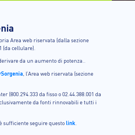
enia
pria Area web riservata (dalla sezione
 (da cellulare).
e derivare da un aumento di potenza..
ySorgenia
, l’Area web riservata (sezione
nter (800.294.333 da fisso o 02.44.388.001 da
clusivamente da fonti rinnovabili e tutti i
link
 è sufficiente seguire questo
.