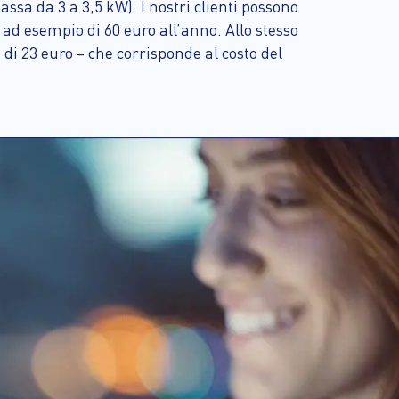
assa da 3 a 3,5 kW). I nostri clienti possono
ad esempio di 60 euro all’anno. Allo stesso
i 23 euro – che corrisponde al costo del