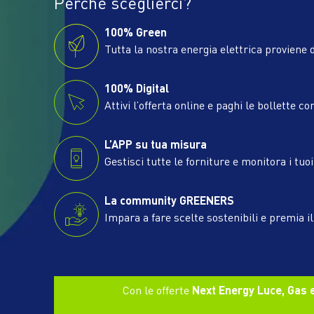
Perché sceglierci?
100% Green
Tutta la nostra energia elettrica proviene d
100% Digital
Attivi l’offerta online e paghi le bollette co
L’APP su tua misura
Gestisci tutte le forniture e monitora i tuo
La community GREENERS
Impara a fare scelte sostenibili e premia i
Con le offerte
Next Energy Luce, Gas e