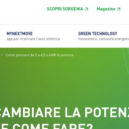
SCOPRI SORGENIA
Magazine
MYNEXTMOVE
GREEN TECHNOLOGY
app per ricaricare l'auto elettrica
fotovoltaico, comunità energeti
Come passare da 3 a 4,5 o 6 kW di potenza
AMBIARE LA POTEN
 E COME FARE?