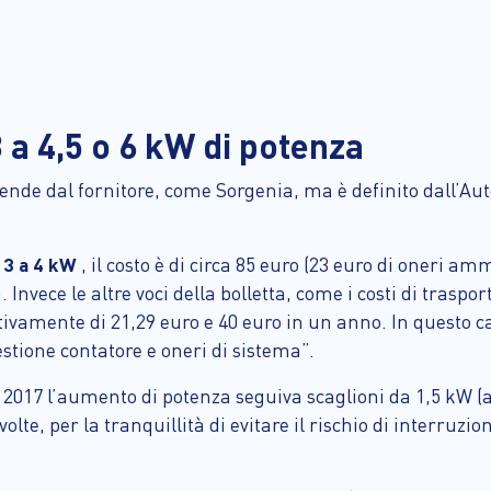
 a 4,5 o 6 kW di potenza
de dal fornitore, come Sorgenia, ma è definito dall’Autori
a 3 a 4 kW
, il costo è di circa 85 euro (23 euro di oneri a
 Invece le altre voci della bolletta, come i costi di trasp
amente di 21,29 euro e 40 euro in un anno. In questo ca
estione contatore e oneri di sistema”.
 2017 l’aumento di potenza seguiva scaglioni da 1,5 kW (
olte, per la tranquillità di evitare il rischio di interruzi