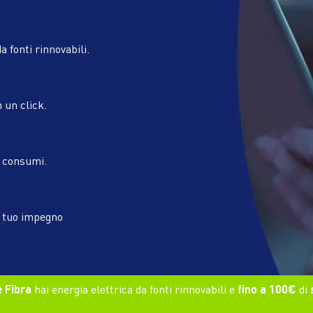
a fonti rinnovabili.
n un click.
i consumi.
l tuo impegno
 Fibra
hai energia elettrica da fonti rinnovabili e
fino a 100€
di