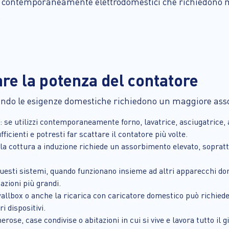
e contemporaneamente elettrodomestici che richiedono mo
.
e la potenza del contatore
ando le esigenze domestiche richiedono un maggiore assor
: se utilizzi contemporaneamente forno, lavatrice, asciugatrice, 
cienti e potresti far scattare il contatore più volte.
 la cottura a induzione richiede un assorbimento elevato, sopratt
questi sistemi, quando funzionano insieme ad altri apparecchi do
azioni più grandi.
wallbox o anche la ricarica con caricatore domestico può richied
i dispositivi.
rose, case condivise o abitazioni in cui si vive e lavora tutto il