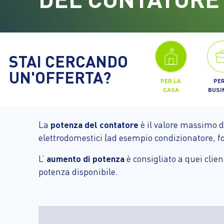
STAI CERCANDO
UN'OFFERTA?
PER LA
PER
CASA
BUSI
La
potenza del contatore
è il valore massimo d
elettrodomestici (ad esempio condizionatore, for
L’
aumento di potenza
è consigliato a quei clie
potenza disponibile.