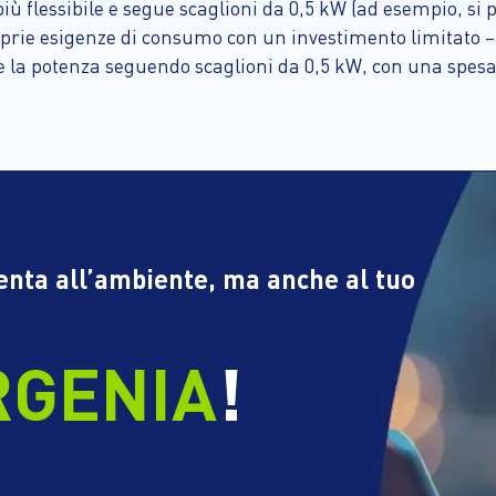
iù flessibile e segue scaglioni da 0,5 kW (ad esempio, si p
prie esigenze di consumo con un investimento limitato – 
 la potenza seguendo scaglioni da 0,5 kW, con una spesa d
tenta all’ambiente, ma anche al tuo
RGENIA
!