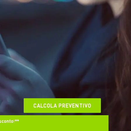
CALCOLA PREVENTIVO
sconto
!
**