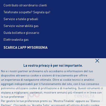
Contributo straordinario clienti
Telefonate sospette? Segnala qui!
Servizio a tutele graduali
Servizio vulnerabilità gas
Guida bolletta e glossario
Elettrovalvola gas
SCARICA L’APP MYSORGENIA
×
La vostra privacy è per noi importante.
Noi e i nostri partner archiviamo e/o accediamo a informazioni del tuo
dispositivo attraverso cookie e sistemi di tracciamento per offrire
un’esperienza di navigazione ottimale. Oltre ai cookie tecnici e analitici
aggregati indispensabili per il funzionamento del sito, con il tuo consenso
potremmo utilizzare cookie di profilazione e di marketing. Questi strumenti ci
aiutano a migliorare i contenuti, mostrare annunci più rilevanti e in linea con
CONSULTA
le tue preferenze
Per gestire le tue preferenze premi su “Mostra Finalità” oppure su “Elenco
Partner”. Cliccando su “Accetta Tutto” acconsenti all’utilizzo di tutti i cookie