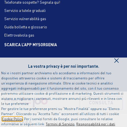
Telefonate sospette? Segnala qui!
Servizio a tutele graduali
Servizio vulnerabilità gas
Guida bolletta e glossario
Elettrovalvola gas
SCARICA L’APP MYSORGENIA
×
La vostra privacy è per noi importante.
Noi e i nostri partner archiviamo e/o accediamo a informazioni del tuo
dispositivo attraverso cookie e sistemi di tracciamento per offrire
un’esperienza di navigazione ottimale. Oltre ai cookie tecnici e analitici
aggregati indispensabili per il funzionamento del sito, con il tuo consenso
potremmo utilizzare cookie di profilazione e di marketing. Questi strumenti ci
aiutano a migliorare i contenuti, mostrare annunci più rilevanti e in linea con
CONSULTA
le tue preferenze
Per gestire le tue preferenze premi su “Mostra Finalità” oppure su “Elenco
Partner”. Cliccando su “Accetta Tutto” acconsenti all’utilizzo di tutti i cookie
Cookie Policy
. Per i servizi forniti da Google, puoi consultare le relative
Sorgenia S.p.A
informative ai seguenti link:
Termini di Servizio
,
Responsabilità per i dati