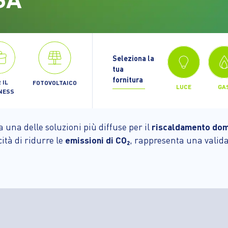
Seleziona la
tua
fornitura
 IL
FOTOVOLTAICO
LUCE
GA
NESS
 una delle soluzioni più diffuse per il
riscaldamento do
cità di ridurre le
emissioni di CO₂
, rappresenta una valida