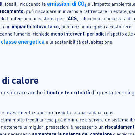
emissioni di CO₂
i fossili, riducendo le
e l’impatto ambientale
rescamento:
può riscaldare in inverno e raffrescare in estate, g
elli integrano un sistema per l’
ACS
, riducendo la necessità di al
 a un
impianto fotovoltaico
, può funzionare quasi a costo zero.
 canne fumarie, richiede
meno interventi periodici
rispetto alle 
classe energetica
a
e la sostenibilità dell’abitazione.
 di calore
considerare anche i
limiti e le criticità
di questa tecnolog
 un investimento superiore rispetto a una caldaia a gas.
 climi molto freddi la resa può diminuire e servire un sistema ibr
r ottenere le migliori prestazioni è necessario un
riscaldament
ere necessario
aumentare la potenza del contatore
o aggiorna