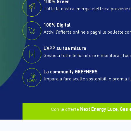
100% Green
Tutta la nostra energia elettrica proviene d
100% Digital
Attivi l’offerta online e paghi le bollette co
L’APP su tua misura
Gestisci tutte le forniture e monitora i tuo
La community GREENERS
Impara a fare scelte sostenibili e premia i
Con le offerte
Next Energy Luce, Gas e