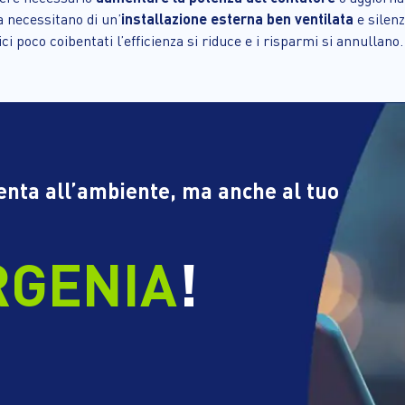
a necessitano di un’
installazione esterna ben ventilata
e silenz
ici poco coibentati l’efficienza si riduce e i risparmi si annullano.
tenta all’ambiente, ma anche al tuo
RGENIA
!