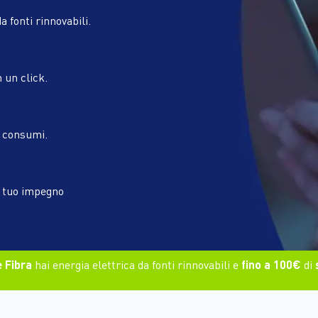
a fonti rinnovabili.
n un click.
i consumi.
l tuo impegno
 Fibra
hai energia elettrica da fonti rinnovabili e
fino a 100€
di