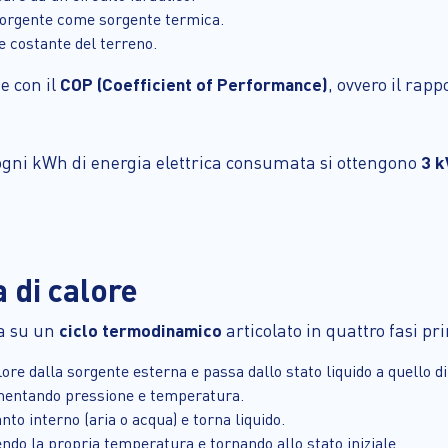
di sorgente come sorgente termica.
re costante del terreno.
e con il
COP (Coefficient of Performance)
, ovvero il rapp
 ogni kWh di energia elettrica consumata si ottengono
3 k
di calore
sa su un
ciclo termodinamico
articolato in quattro fasi pri
lore dalla sorgente esterna e passa dallo stato liquido a quello di
mentando pressione e temperatura.
anto interno (aria o acqua) e torna liquido.
ndo la propria temperatura e tornando allo stato iniziale.