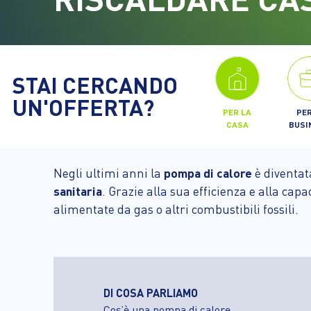
STAI CERCANDO
UN'OFFERTA?
PER LA
PER
CASA
BUSI
Negli ultimi anni la
pompa di calore
è diventata
sanitaria
. Grazie alla sua efficienza e alla capa
alimentate da gas o altri combustibili fossili.
DI COSA PARLIAMO
Cos’è una pompa di calore