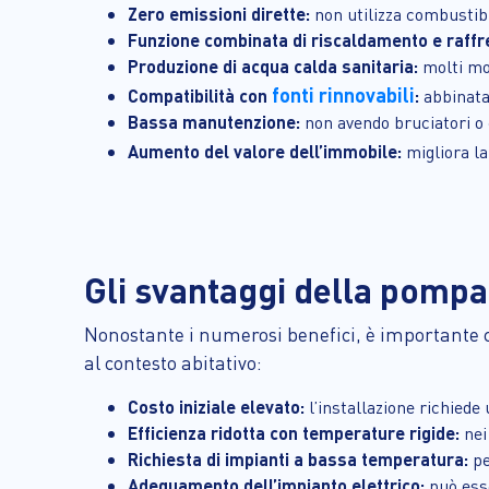
Zero emissioni dirette:
non utilizza combustibil
Funzione combinata di riscaldamento e raff
Produzione di acqua calda sanitaria:
molti mod
fonti rinnovabili
Compatibilità con
:
abbinata
Bassa manutenzione:
non avendo bruciatori o
Aumento del valore dell’immobile:
migliora l
Gli svantaggi della pompa
Nonostante i numerosi benefici, è importante 
al contesto abitativo:
Costo iniziale elevato:
l’installazione richiede
Efficienza ridotta con temperature rigide:
nei
Richiesta di impianti a bassa temperatura:
pe
Adeguamento dell’impianto elettrico:
può ess