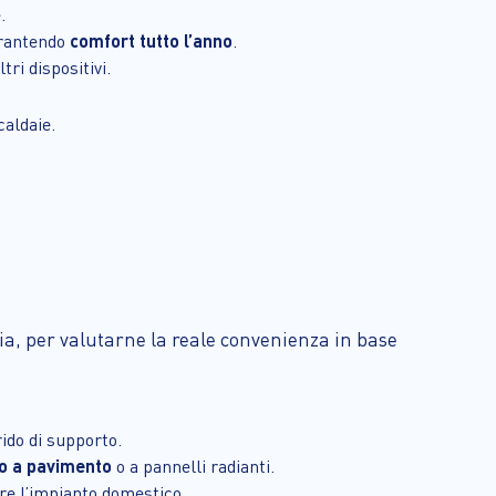
.
arantendo
comfort tutto l’anno
.
tri dispositivi.
caldaie.
ia, per valutarne la reale convenienza in base
ido di supporto.
o a pavimento
o a pannelli radianti.
re l’impianto domestico.