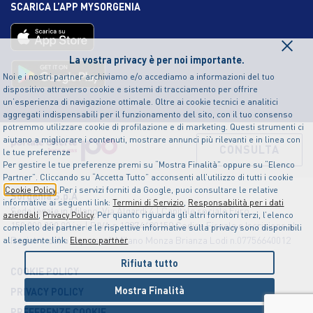
SCARICA L’APP MYSORGENIA
×
La vostra privacy è per noi importante.
Noi e i nostri partner archiviamo e/o accediamo a informazioni del tuo
dispositivo attraverso cookie e sistemi di tracciamento per offrire
un’esperienza di navigazione ottimale. Oltre ai cookie tecnici e analitici
aggregati indispensabili per il funzionamento del sito, con il tuo consenso
potremmo utilizzare cookie di profilazione e di marketing. Questi strumenti ci
aiutano a migliorare i contenuti, mostrare annunci più rilevanti e in linea con
CONSULTA
le tue preferenze
Per gestire le tue preferenze premi su “Mostra Finalità” oppure su “Elenco
Partner”. Cliccando su “Accetta Tutto” acconsenti all’utilizzo di tutti i cookie
Cookie Policy
. Per i servizi forniti da Google, puoi consultare le relative
Sorgenia S.p.A
informative ai seguenti link:
Termini di Servizio
,
Responsabilità per i dati
Sede legale in Milano, Via Algardi 4 | Capitale sociale Euro
aziendali
,
Privacy Policy
. Per quanto riguarda gli altri fornitori terzi, l’elenco
150.000.000,00 i.v. | P.IVA n.12874490159 Codice Fiscale e Iscrizione al
completo dei partner e le rispettive informative sulla privacy sono disponibili
Registro delle Imprese di Milano Monza Brianza Lodi n.07756640012
al seguente link:
Elenco partner
Rifiuta tutto
COOKIE POLICY
Mostra Finalità
PRIVACY POLICY
PREFERENZE COOKIE