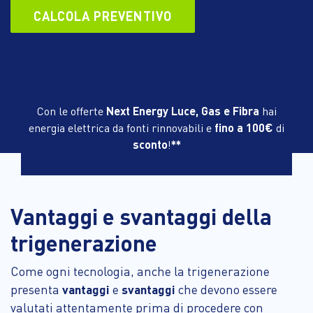
CALCOLA PREVENTIVO
Con le offerte
Next Energy Luce, Gas e Fibra
hai
energia elettrica da fonti rinnovabili e
fino a 100€
di
sconto
!
**
Vantaggi e svantaggi della
trigenerazione
Come ogni tecnologia, anche la trigenerazione
presenta
vantaggi
e
svantaggi
che devono essere
valutati attentamente prima di procedere con