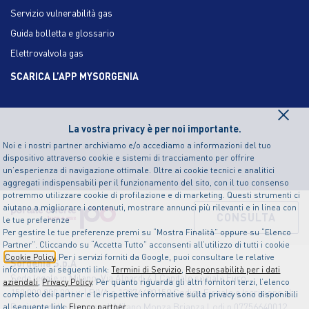
Servizio vulnerabilità gas
Guida bolletta e glossario
Elettrovalvola gas
SCARICA L’APP MYSORGENIA
×
La vostra privacy è per noi importante.
Noi e i nostri partner archiviamo e/o accediamo a informazioni del tuo
dispositivo attraverso cookie e sistemi di tracciamento per offrire
un’esperienza di navigazione ottimale. Oltre ai cookie tecnici e analitici
aggregati indispensabili per il funzionamento del sito, con il tuo consenso
potremmo utilizzare cookie di profilazione e di marketing. Questi strumenti ci
aiutano a migliorare i contenuti, mostrare annunci più rilevanti e in linea con
CONSULTA
le tue preferenze
Per gestire le tue preferenze premi su “Mostra Finalità” oppure su “Elenco
Partner”. Cliccando su “Accetta Tutto” acconsenti all’utilizzo di tutti i cookie
Cookie Policy
. Per i servizi forniti da Google, puoi consultare le relative
Sorgenia S.p.A
informative ai seguenti link:
Termini di Servizio
,
Responsabilità per i dati
Sede legale in Milano, Via Algardi 4 | Capitale sociale Euro
aziendali
,
Privacy Policy
. Per quanto riguarda gli altri fornitori terzi, l’elenco
150.000.000,00 i.v. | P.IVA n.12874490159 Codice Fiscale e Iscrizione al
completo dei partner e le rispettive informative sulla privacy sono disponibili
Registro delle Imprese di Milano Monza Brianza Lodi n.07756640012
al seguente link:
Elenco partner