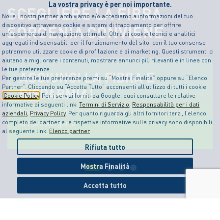
La vostra privacy è per noi importante.
SCEGLIERE LA FIBRA
Noi e i nostri partner archiviamo e/o accediamo a informazioni del tuo
dispositivo attraverso cookie e sistemi di tracciamento per offrire
SORGENIA CONVIENE
un’esperienza di navigazione ottimale. Oltre ai cookie tecnici e analitici
aggregati indispensabili per il funzionamento del sito, con il tuo consenso
potremmo utilizzare cookie di profilazione e di marketing. Questi strumenti ci
aiutano a migliorare i contenuti, mostrare annunci più rilevanti e in linea con
le tue preferenze
AGGIUNGI LA FIBRA E
Per gestire le tue preferenze premi su “Mostra Finalità” oppure su “Elenco
Partner”. Cliccando su “Accetta Tutto” acconsenti all’utilizzo di tutti i cookie
RISPARMIA!
Cookie Policy
. Per i servizi forniti da Google, puoi consultare le relative
informative ai seguenti link:
Termini di Servizio
,
Responsabilità per i dati
Risparmia sulle commodity gas e luce aggiungendo
aziendali
,
Privacy Policy
. Per quanto riguarda gli altri fornitori terzi, l’elenco
la fibra Sorgenia
completo dei partner e le rispettive informative sulla privacy sono disponibili
al seguente link:
Elenco partner
Rifiuta tutto
Mostra Finalità
Accetta tutto