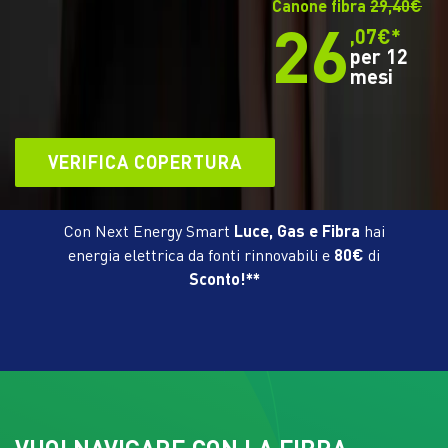
Canone fibra
29,40€
26
,07€*
per 12
mesi
VERIFICA COPERTURA
Con Next Energy Smart
Luce, Gas e Fibra
hai
energia elettrica da fonti rinnovabili e
80€
di
Sconto!**