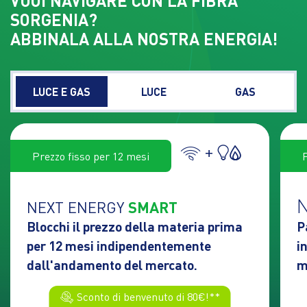
VUOI NAVIGARE CON LA FIBRA
SORGENIA?
ABBINALA ALLA NOSTRA ENERGIA!
LUCE E GAS
LUCE
GAS
+
Prezzo fisso per 12 mesi
NEXT ENERGY
SMART
Blocchi il prezzo della materia prima
P
per 12 mesi indipendentemente
i
dall'andamento del mercato.
m
Sconto di benvenuto di 80€!**