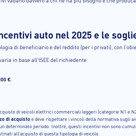
ntivi vadano davvero a chi ne ha più bisogno e che produc
centivi auto nel 2025 e le sogli
ogia di beneficiario e del reddito (per i privati), con l’obi
varia in base all’ISEE del richiedente:
000 €
.
.
cquisto di veicoli elettrici commerciali leggeri (categorie N1 e N2
zo di acquisto
e deve rispettare i vincoli della normativa sugli aiu
n determinato periodo. Inoltre, questi incentivi non sono cumulab
tinati all’acquisto di questa tipologia di veicolo.