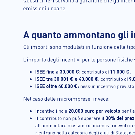
Questi criteri servono a garantire che gli ince
emissioni urbane.
A quanto ammontano gli in
Gli importi sono modulati in funzione della tipol
L’importo degli incentivi per le persone fisiche 
ISEE fino a 30.000 €:
contributo di
11.000 €
.
ISEE tra 30.001 € e 40.000 €:
contributo di
9.
ISEE oltre 40.000 €:
nessun incentivo previsto
Nel caso delle microimprese, invece:
Incentivo fino a
20.000 euro per veicolo
per l’a
Il contributo non può superare il
30% del prez
all’ammontare massimo di incentivi ricevuti in u
rientrano nella categoria degli aiuti di Stato, des