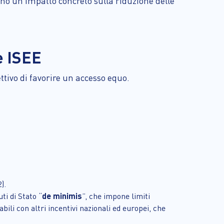
ano un impatto concreto sulla riduzione delle
e ISEE
ettivo di favorire un accesso equo.
).
ti di Stato “
de minimis
”, che impone limiti
ili con altri incentivi nazionali ed europei, che