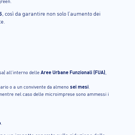
green.
5
, così da garantire non solo l’aumento dei
te.
sa) all’interno delle
Aree Urbane Funzionali (FUA)
,
ciario o a un convivente da almeno
sei mesi
.
mentre nel caso delle microimprese sono ammessi i
o
.