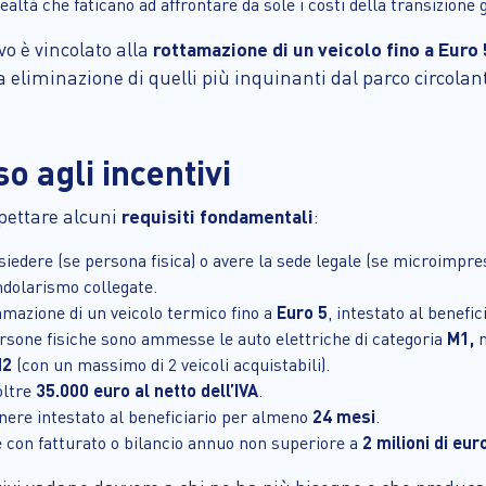
ealtà che faticano ad affrontare da sole i costi della transizione 
vo è vincolato alla
rottamazione di un veicolo fino a Euro 
eliminazione di quelli più inquinanti dal parco circolan
so agli incentivi
spettare alcuni
requisiti fondamentali
:
risiedere (se persona fisica) o avere la sede legale (se microimpre
endolarismo collegate.
tamazione di un veicolo termico fino a
Euro 5
, intestato al benefi
ersone fisiche sono ammesse le auto elettriche di categoria
M1,
N2
(con un massimo di 2 veicoli acquistabili).
oltre
35.000 euro al netto dell’IVA
.
anere intestato al beneficiario per almeno
24 mesi
.
 e con fatturato o bilancio annuo non superiore a
2 milioni di eur