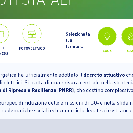
Seleziona la
tua
fornitura
 IL
FOTOVOLTAICO
LUCE
GA
NESS
ergetica ha ufficialmente adottato il
decreto attuativo
che
li elettrici. Si tratta di una misura centrale nella strate
 di Ripresa e Resilienza (PNRR)
, che destina complessi
o europeo di riduzione delle emissioni di CO₂ e nella sfida
oblematiche sociali ed economiche legate ai costi ancora e