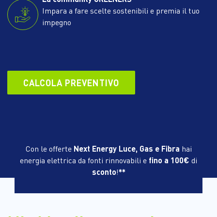
Impara a fare scelte sostenibili e premia il tuo
impegno
CALCOLA PREVENTIVO
Con le offerte
Next Energy Luce, Gas e Fibra
hai
energia elettrica da fonti rinnovabili e
fino a 100€
di
sconto
!
**