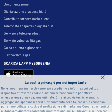
Documentazione
Dichiarazione di accessibilità
Contributo straordinario clienti
Telefonate sospette? Segnala qui!
Servizio a tutele graduali
Servizio vulnerabilità gas
Guida bolletta e glossario
Elettrovalvola gas
SCARICA L’APP MYSORGENIA
×
La vostra privacy è per noi importante.
Noi e i nostri partner archiviamo e/o accediamo a informazioni del tuo
dispositivo attraverso cookie e sistemi di tracciamento per offrire
un’esperienza di navigazione ottimale. Oltre ai cookie tecnici e analitici
aggregati indispensabili per il funzionamento del sito, con il tuo consenso
potremmo utilizzare cookie di profilazione e di marketing. Questi strumenti ci
aiutano a migliorare i contenuti, mostrare annunci più rilevanti e in linea con