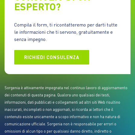
ESPERTO?
Compila il form, ti ricontatteremo per darti tutte
le informazioni che ti servono, gratuitamente e
senza impegno.
RICHIEDI CONSULENZA
Sorgenia è attivamente impegnata nel continuo lavoro di aggiornamento
dei contenuti di questa pagina. Qualora uno qualsiasi dei testi,
informazioni, dati pubblicati e collegamenti ad altri siti Web risultino
inaccurati, incompleti o non aggiornati, si ricorda ai lettori che il
contenuto esiste unicamente a scopo informativo e non ha natura di
comunicazione ufficiale. Sorgenia non è responsabile per errori o
omissioni di alcun tipo o per qualsiasi danno diretto, indiretto o