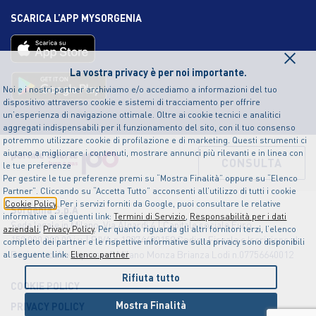
SCARICA L’APP MYSORGENIA
×
La vostra privacy è per noi importante.
Noi e i nostri partner archiviamo e/o accediamo a informazioni del tuo
dispositivo attraverso cookie e sistemi di tracciamento per offrire
un’esperienza di navigazione ottimale. Oltre ai cookie tecnici e analitici
aggregati indispensabili per il funzionamento del sito, con il tuo consenso
potremmo utilizzare cookie di profilazione e di marketing. Questi strumenti ci
aiutano a migliorare i contenuti, mostrare annunci più rilevanti e in linea con
CONSULTA
le tue preferenze
Per gestire le tue preferenze premi su “Mostra Finalità” oppure su “Elenco
Partner”. Cliccando su “Accetta Tutto” acconsenti all’utilizzo di tutti i cookie
Cookie Policy
. Per i servizi forniti da Google, puoi consultare le relative
Sorgenia S.p.A
informative ai seguenti link:
Termini di Servizio
,
Responsabilità per i dati
Sede legale in Milano, Via Algardi 4 | Capitale sociale Euro
aziendali
,
Privacy Policy
. Per quanto riguarda gli altri fornitori terzi, l’elenco
150.000.000,00 i.v. | P.IVA n.12874490159 Codice Fiscale e Iscrizione al
completo dei partner e le rispettive informative sulla privacy sono disponibili
Registro delle Imprese di Milano Monza Brianza Lodi n.07756640012
al seguente link:
Elenco partner
Rifiuta tutto
COOKIE POLICY
Mostra Finalità
PRIVACY POLICY