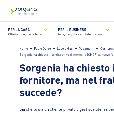
Vai
al
contenuto
principale
PER LA CASA
PER IL BUSINESS
Offerte luce, gas e fibra
luce, gas, fibra e tutele graduali
Home
Faq e Guide
Luce e Gas
Pagamenti
Corrispet
Sorgenia ha chiesto il corrispettivo di morosità (CMOR) al nuovo f
Sorgenia ha chiesto 
fornitore, ma nel fr
succede?
Sia che tu sia un cliente privato o gestisca utenze p