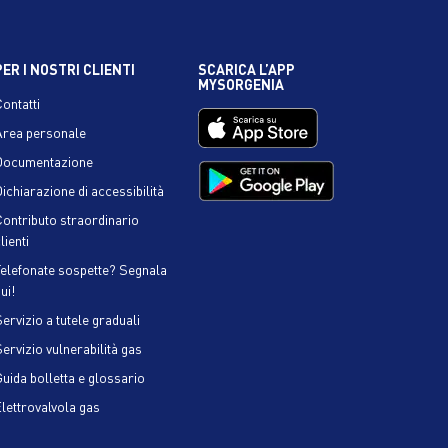
PER I NOSTRI CLIENTI
SCARICA L’APP
MYSORGENIA
Contatti
Area personale
Documentazione
ichiarazione di accessibilità
Contributo straordinario
lienti
Telefonate sospette? Segnala
ui!
ervizio a tutele graduali
Servizio vulnerabilità gas
Guida bolletta e glossario
Elettrovalvola gas