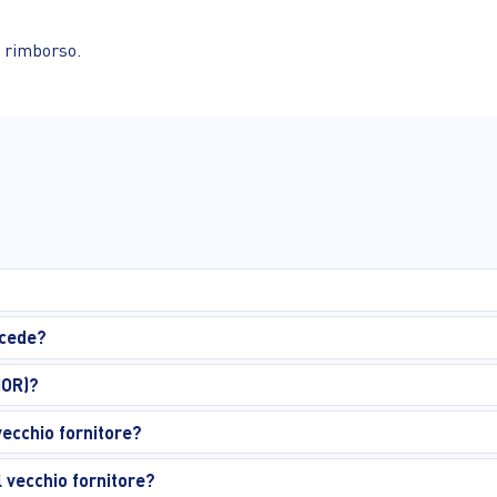
i rimborso.
ccede?
MOR)?
ecchio fornitore?
 vecchio fornitore?