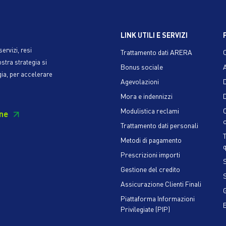
LINK UTILI E SERVIZI
ervizi, resi
Trattamento dati ARERA
ostra strategia si
Bonus sociale
gia, per accelerare
Agevolazioni
Mora e indennizzi
D
Modulistica reclami
ne
c
Trattamento dati personali
Metodi di pagamento
q
Prescrizioni importi
S
Gestione del credito
Assicurazione Clienti Finali
Piattaforma Informazioni
Privilegiate (PIP)