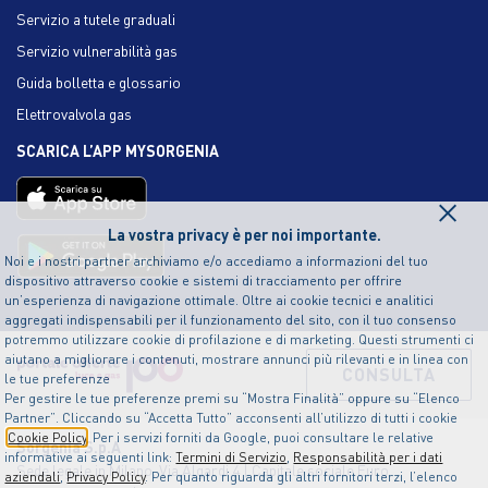
Servizio a tutele graduali
Servizio vulnerabilità gas
Guida bolletta e glossario
Elettrovalvola gas
SCARICA L’APP MYSORGENIA
×
La vostra privacy è per noi importante.
Noi e i nostri partner archiviamo e/o accediamo a informazioni del tuo
dispositivo attraverso cookie e sistemi di tracciamento per offrire
un’esperienza di navigazione ottimale. Oltre ai cookie tecnici e analitici
aggregati indispensabili per il funzionamento del sito, con il tuo consenso
potremmo utilizzare cookie di profilazione e di marketing. Questi strumenti ci
aiutano a migliorare i contenuti, mostrare annunci più rilevanti e in linea con
CONSULTA
le tue preferenze
Per gestire le tue preferenze premi su “Mostra Finalità” oppure su “Elenco
Partner”. Cliccando su “Accetta Tutto” acconsenti all’utilizzo di tutti i cookie
Cookie Policy
. Per i servizi forniti da Google, puoi consultare le relative
Sorgenia S.p.A
informative ai seguenti link:
Termini di Servizio
,
Responsabilità per i dati
Sede legale in Milano, Via Algardi 4 | Capitale sociale Euro
aziendali
,
Privacy Policy
. Per quanto riguarda gli altri fornitori terzi, l’elenco