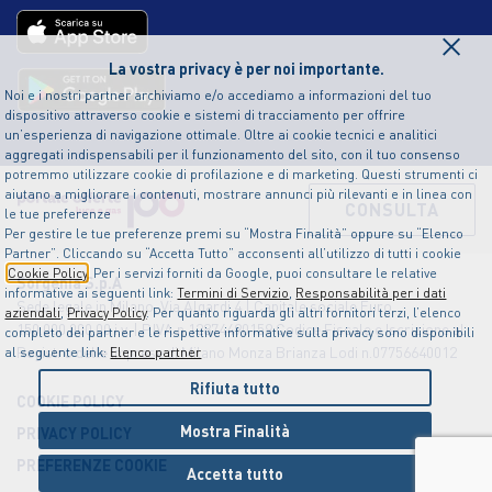
×
La vostra privacy è per noi importante.
Noi e i nostri partner archiviamo e/o accediamo a informazioni del tuo
dispositivo attraverso cookie e sistemi di tracciamento per offrire
un’esperienza di navigazione ottimale. Oltre ai cookie tecnici e analitici
aggregati indispensabili per il funzionamento del sito, con il tuo consenso
potremmo utilizzare cookie di profilazione e di marketing. Questi strumenti ci
aiutano a migliorare i contenuti, mostrare annunci più rilevanti e in linea con
CONSULTA
le tue preferenze
Per gestire le tue preferenze premi su “Mostra Finalità” oppure su “Elenco
Partner”. Cliccando su “Accetta Tutto” acconsenti all’utilizzo di tutti i cookie
Cookie Policy
. Per i servizi forniti da Google, puoi consultare le relative
Sorgenia S.p.A
informative ai seguenti link:
Termini di Servizio
,
Responsabilità per i dati
Sede legale in Milano, Via Algardi 4 | Capitale sociale Euro
aziendali
,
Privacy Policy
. Per quanto riguarda gli altri fornitori terzi, l’elenco
150.000.000,00 i.v. | P.IVA n.12874490159 Codice Fiscale e Iscrizione al
completo dei partner e le rispettive informative sulla privacy sono disponibili
Registro delle Imprese di Milano Monza Brianza Lodi n.07756640012
al seguente link:
Elenco partner
Rifiuta tutto
COOKIE POLICY
Mostra Finalità
PRIVACY POLICY
PREFERENZE COOKIE
Accetta tutto