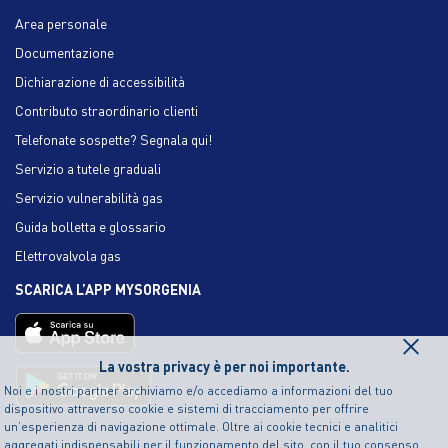
Area personale
Documentazione
Dichiarazione di accessibilità
Contributo straordinario clienti
Telefonate sospette? Segnala qui!
Servizio a tutele graduali
Servizio vulnerabilità gas
Guida bolletta e glossario
Elettrovalvola gas
SCARICA L’APP MYSORGENIA
×
La vostra privacy è per noi importante.
Noi e i nostri partner archiviamo e/o accediamo a informazioni del tuo
dispositivo attraverso cookie e sistemi di tracciamento per offrire
un’esperienza di navigazione ottimale. Oltre ai cookie tecnici e analitici
aggregati indispensabili per il funzionamento del sito, con il tuo consenso