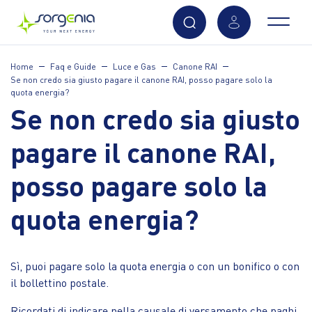
Vai
Home
Faq e Guide
Luce e Gas
Canone RAI
al
Se non credo sia giusto pagare il canone RAI, posso pagare solo la
contenuto
quota energia?
principale
Se non credo sia giusto
pagare il canone RAI,
posso pagare solo la
quota energia?
Sì, puoi pagare solo la quota energia o con un bonifico o con
il bollettino postale.
Ricordati di indicare nella causale di versamento che paghi