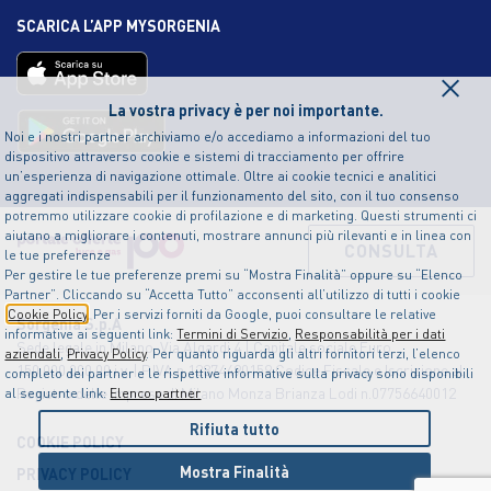
SCARICA L’APP MYSORGENIA
×
La vostra privacy è per noi importante.
Noi e i nostri partner archiviamo e/o accediamo a informazioni del tuo
dispositivo attraverso cookie e sistemi di tracciamento per offrire
un’esperienza di navigazione ottimale. Oltre ai cookie tecnici e analitici
aggregati indispensabili per il funzionamento del sito, con il tuo consenso
potremmo utilizzare cookie di profilazione e di marketing. Questi strumenti ci
aiutano a migliorare i contenuti, mostrare annunci più rilevanti e in linea con
CONSULTA
le tue preferenze
Per gestire le tue preferenze premi su “Mostra Finalità” oppure su “Elenco
Partner”. Cliccando su “Accetta Tutto” acconsenti all’utilizzo di tutti i cookie
Cookie Policy
. Per i servizi forniti da Google, puoi consultare le relative
Sorgenia S.p.A
informative ai seguenti link:
Termini di Servizio
,
Responsabilità per i dati
Sede legale in Milano, Via Algardi 4 | Capitale sociale Euro
aziendali
,
Privacy Policy
. Per quanto riguarda gli altri fornitori terzi, l’elenco
150.000.000,00 i.v. | P.IVA n.12874490159 Codice Fiscale e Iscrizione al
completo dei partner e le rispettive informative sulla privacy sono disponibili
Registro delle Imprese di Milano Monza Brianza Lodi n.07756640012
al seguente link:
Elenco partner
Rifiuta tutto
COOKIE POLICY
Mostra Finalità
PRIVACY POLICY