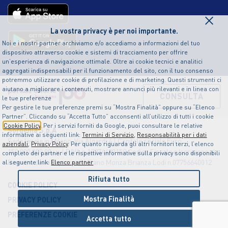
×
La vostra privacy è per noi importante.
Noi e i nostri partner archiviamo e/o accediamo a informazioni del tuo
dispositivo attraverso cookie e sistemi di tracciamento per offrire
un’esperienza di navigazione ottimale. Oltre ai cookie tecnici e analitici
aggregati indispensabili per il funzionamento del sito, con il tuo consenso
potremmo utilizzare cookie di profilazione e di marketing. Questi strumenti ci
aiutano a migliorare i contenuti, mostrare annunci più rilevanti e in linea con
CONSULTA
le tue preferenze
Per gestire le tue preferenze premi su “Mostra Finalità” oppure su “Elenco
Partner”. Cliccando su “Accetta Tutto” acconsenti all’utilizzo di tutti i cookie
Cookie Policy
. Per i servizi forniti da Google, puoi consultare le relative
Sorgenia S.p.A
informative ai seguenti link:
Termini di Servizio
,
Responsabilità per i dati
Sede legale in Milano, Via Algardi 4 | Capitale sociale Euro
aziendali
,
Privacy Policy
. Per quanto riguarda gli altri fornitori terzi, l’elenco
150.000.000,00 i.v. | P.IVA n.12874490159 Codice Fiscale e Iscrizione al
completo dei partner e le rispettive informative sulla privacy sono disponibili
Registro delle Imprese di Milano Monza Brianza Lodi n.07756640012
al seguente link:
Elenco partner
Rifiuta tutto
COOKIE POLICY
Mostra Finalità
PRIVACY POLICY
PREFERENZE COOKIE
Accetta tutto