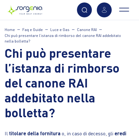
Vai
Home
Faq e Guide
Luce e Gas
Canone RAI
al
Chi può presentare l’istanza di rimborso del canone RAI addebitato
contenuto
nella bolletta?
principale
Chi può presentare
l’istanza di rimborso
del canone RAI
addebitato nella
bolletta?
Il
titolare della fornitura
o, in caso di decesso, gli
eredi