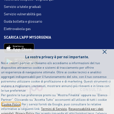
Servizio a tutele graduali
Servizio vulnerabilità gas
Guida bolletta e glossario
Elettrovalvola gas
SCARICA L’APP MYSORGENIA
×
La vostra privacy è per noi importante.
Noi e i nostri partner archiviamo e/o accediamo a informazioni del tuo
dispositivo attraverso cookie e sistemi di tracciamento per offrire
un’esperienza di navigazione ottimale. Oltre ai cookie tecnici e analitici
aggregati indispensabili per il funzionamento del sito, con il tuo consenso
potremmo utilizzare cookie di profilazione e di marketing. Questi strumenti ci
aiutano a migliorare i contenuti, mostrare annunci più rilevanti e in linea con
CONSULTA
le tue preferenze
Per gestire le tue preferenze premi su “Mostra Finalità” oppure su “Elenco
Partner”. Cliccando su “Accetta Tutto” acconsenti all’utilizzo di tutti i cookie
Cookie Policy
. Per i servizi forniti da Google, puoi consultare le relative
Sorgenia S.p.A
informative ai seguenti link:
Termini di Servizio
,
Responsabilità per i dati
Sede legale in Milano, Via Algardi 4 | Capitale sociale Euro
aziendali
,
Privacy Policy
. Per quanto riguarda gli altri fornitori terzi, l’elenco