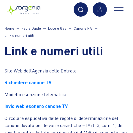
Vai
Home
Faq e Guide
Luce e Gas
Canone RAI
al
Link e numeri utili
contenuto
principale
Link e numeri utili
Sito Web dell’Agenzia delle Entrate
Richiedere canone TV
Modello esenzione telematica
Invio web esonero canone TV
Circolare esplicativa delle regole di determinazione del
canone dovuto per le varie casistiche – (Art. 3, com. 1, del
regolamento adottato con decreto del MiSe di concerto con