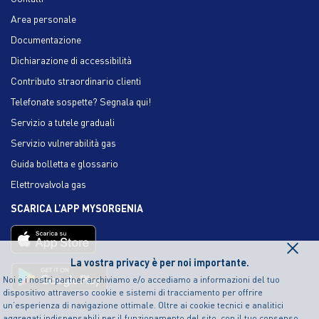
Area personale
Documentazione
Dichiarazione di accessibilità
Contributo straordinario clienti
Telefonate sospette? Segnala qui!
Servizio a tutele graduali
Servizio vulnerabilità gas
Guida bolletta e glossario
Elettrovalvola gas
SCARICA L’APP MYSORGENIA
×
La vostra privacy è per noi importante.
Noi e i nostri partner archiviamo e/o accediamo a informazioni del tuo
dispositivo attraverso cookie e sistemi di tracciamento per offrire
un’esperienza di navigazione ottimale. Oltre ai cookie tecnici e analitici
aggregati indispensabili per il funzionamento del sito, con il tuo consenso