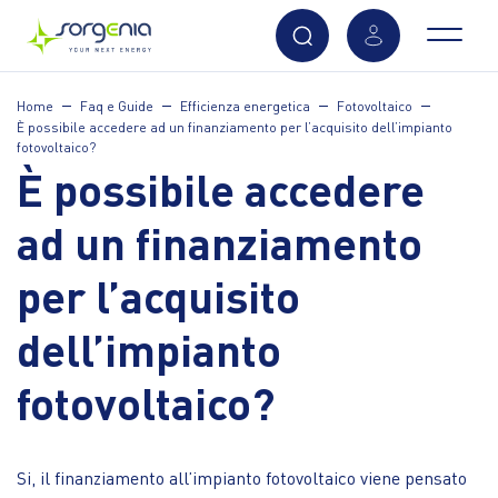
Vai
Home
Faq e Guide
Efficienza energetica
Fotovoltaico
al
È possibile accedere ad un finanziamento per l’acquisito dell’impianto
contenuto
fotovoltaico?
principale
È possibile accedere
ad un finanziamento
per l’acquisito
dell’impianto
fotovoltaico?
Si, il finanziamento all’impianto fotovoltaico viene pensato