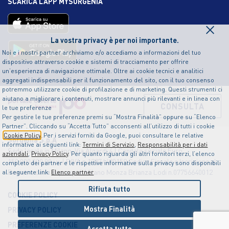
SCARICA L’APP MYSORGENIA
×
La vostra privacy è per noi importante.
Noi e i nostri partner archiviamo e/o accediamo a informazioni del tuo
dispositivo attraverso cookie e sistemi di tracciamento per offrire
un’esperienza di navigazione ottimale. Oltre ai cookie tecnici e analitici
aggregati indispensabili per il funzionamento del sito, con il tuo consenso
potremmo utilizzare cookie di profilazione e di marketing. Questi strumenti ci
aiutano a migliorare i contenuti, mostrare annunci più rilevanti e in linea con
CONSULTA
le tue preferenze
Per gestire le tue preferenze premi su “Mostra Finalità” oppure su “Elenco
Partner”. Cliccando su “Accetta Tutto” acconsenti all’utilizzo di tutti i cookie
Cookie Policy
. Per i servizi forniti da Google, puoi consultare le relative
Sorgenia S.p.A
informative ai seguenti link:
Termini di Servizio
,
Responsabilità per i dati
Sede legale in Milano, Via Algardi 4 | Capitale sociale Euro
aziendali
,
Privacy Policy
. Per quanto riguarda gli altri fornitori terzi, l’elenco
150.000.000,00 i.v. | P.IVA n.12874490159 Codice Fiscale e Iscrizione al
completo dei partner e le rispettive informative sulla privacy sono disponibili
Registro delle Imprese di Milano Monza Brianza Lodi n.07756640012
al seguente link:
Elenco partner
Rifiuta tutto
COOKIE POLICY
Mostra Finalità
PRIVACY POLICY
PREFERENZE COOKIE
Accetta tutto