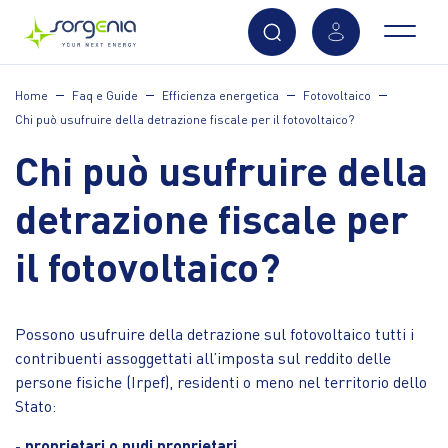
Vai
Home
Faq e Guide
Efficienza energetica
Fotovoltaico
al
Chi può usufruire della detrazione fiscale per il fotovoltaico?
contenuto
principale
Chi può usufruire della
detrazione fiscale per
il fotovoltaico?
Possono usufruire della detrazione sul fotovoltaico tutti i
contribuenti assoggettati all’imposta sul reddito delle
persone fisiche (Irpef), residenti o meno nel territorio dello
Stato:
-
proprietari o nudi proprietari