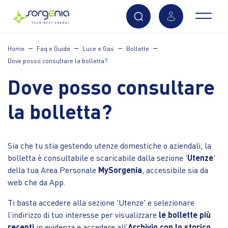
Vai
Home
Faq e Guide
Luce e Gas
Bollette
al
Dove posso consultare la bolletta?
contenuto
principale
Dove posso consultare
la bolletta?
Sia che tu stia gestendo utenze domestiche o aziendali, la
bolletta è consultabile e scaricabile dalla sezione '
Utenze
'
della tua Area Personale
MySorgenia
, accessibile sia da
web che da App.
Ti basta accedere alla sezione 'Utenze' e selezionare
l’indirizzo di tuo interesse per visualizzare
le bollette più
recenti
in evidenza e accedere all’
Archivio con lo storico
.