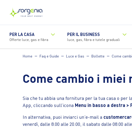
Vai
al
contenuto
principale
PER LA CASA
PER IL BUSINESS
Offerte luce, gas e fibra
luce, gas, fibra e tutele graduali
Home
Faq e Guide
Luce e Gas
Bollette
Come cambio 
Come cambio i miei r
Sia che tu abbia una fornitura per la tua casa o per la
App, cliccando sull’icona
Menu in basso a destra > Pr
In alternativa, puoi inviarci un’e-mail a
customercar
venerdì, dalle 8.00 alle 20.00, il sabato dalle 08.00 all