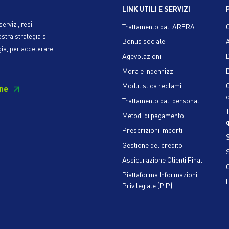
LINK UTILI E SERVIZI
ervizi, resi
Trattamento dati ARERA
ostra strategia si
Bonus sociale
gia, per accelerare
Agevolazioni
Mora e indennizzi
D
Modulistica reclami
ne
c
Trattamento dati personali
Metodi di pagamento
q
Prescrizioni importi
S
Gestione del credito
Assicurazione Clienti Finali
Piattaforma Informazioni
Privilegiate (PIP)