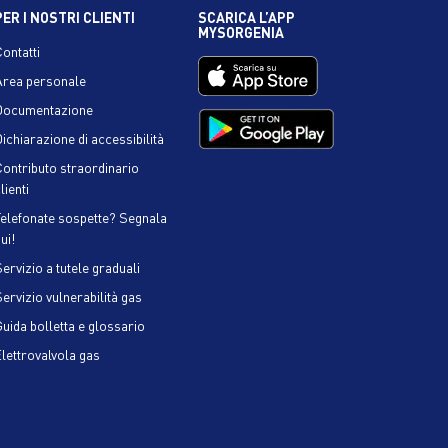
PER I NOSTRI CLIENTI
SCARICA L’APP
MYSORGENIA
Contatti
Area personale
Documentazione
ichiarazione di accessibilità
Contributo straordinario
lienti
Telefonate sospette? Segnala
ui!
ervizio a tutele graduali
Servizio vulnerabilità gas
Guida bolletta e glossario
Elettrovalvola gas