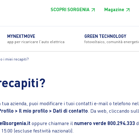
SCOPRI SORGENIA
Magazine
MYNEXTMOVE
GREEN TECHNOLOGY
app per ricaricare l'auto elettrica
fotovoltaico, comunità energeti
i miei recapiti?
ecapiti?
 tua azienda, puoi modificare i tuoi contatti e-mail o telefono nel
ofilo > Il mio profilo > Dati di contatto
. Da web, cliccando sull'
e@sorgenia.it
oppure chiamare il
numero verde 800.294.333
d
e 15.00 (escluse festività nazionali).