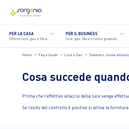
Vai
al
contenuto
principale
PER LA CASA
PER IL BUSINESS
Offerte luce, gas e fibra
luce, gas, fibra e tutele graduali
Home
Faq e Guide
Luce e Gas
Subentro, nuova attivazi
Cosa succede quando 
Prima che l’effettivo allaccio della luce venga effettua
Se l’esito del controllo è positivo si attiva la fornitura