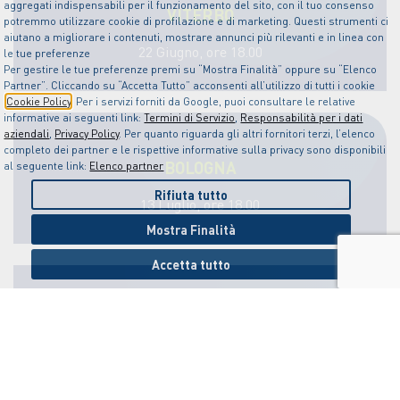
aggregati indispensabili per il funzionamento del sito, con il tuo consenso
VITERBO
potremmo utilizzare cookie di profilazione e di marketing. Questi strumenti ci
aiutano a migliorare i contenuti, mostrare annunci più rilevanti e in linea con
22 Giugno, ore 18.00
le tue preferenze
Per gestire le tue preferenze premi su “Mostra Finalità” oppure su “Elenco
Partner”. Cliccando su “Accetta Tutto” acconsenti all’utilizzo di tutti i cookie
Cookie Policy
. Per i servizi forniti da Google, puoi consultare le relative
informative ai seguenti link:
Termini di Servizio
,
Responsabilità per i dati
aziendali
,
Privacy Policy
. Per quanto riguarda gli altri fornitori terzi, l’elenco
completo dei partner e le rispettive informative sulla privacy sono disponibili
BOLOGNA
al seguente link:
Elenco partner
Rifiuta tutto
13 Luglio, ore 18.00
Mostra Finalità
Accetta tutto
MATERA
21 Settembre, ore 18.00